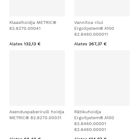
Klaasihoidja METRIC®
Vannitoa riiul
82.8270.00041
ErgoSystem® A100
82.8460.000011
Alates
132,13 €
Alates
267,37 €
Asenduspaberirulli hoidja
Rätikuhoidja
METRIC® 82.8270.00031
ErgoSystem® A100
82.8460.00001
82.8460.00001