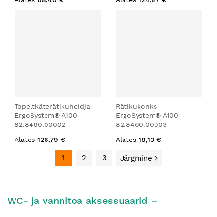
Alates
68,40 €
Alates
124,87 €
Topeltkäterätikuhoidja
Rätikukonks
ErgoSystem® A100
ErgoSystem® A100
82.8460.00002
82.8460.00003
Alates
126,79 €
Alates
18,13 €
1
2
3
Järgmine
WC- ja vannitoa aksessuaarid –