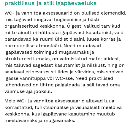
praktilisus ja stiil igapäevaeluks
WC- ja vannitoa aksessuaarid on olulised elemendid,
mis tagavad mugava, hügieenilise ja hästi
organiseeritud keskkonna. Õigesti valitud tarvikud
mitte ainult ei hõlbusta igapäevast kasutamist, vaid
parandavad ka ruumi üldist disaini, luues korras ja
harmoonilise atmosfääri. Need muudavad
igapäevased toimingud mugavamaks ja
struktureeritumaks, on valmistatud materjalidest,
mis taluvad sagedast kasutamist ja niiskust, ning on
saadaval erinevates stiilides ja värvides, mis sobivad
igasse vannituppa või WC-sse. Need praktilised
lahendused on lihtne paigaldada ja säilitavad oma
välimuse aja jooksul.
Meie WC- ja vannitoa aksessuaarid aitavad luua
korrastatud, funktsionaalse ja visuaalselt meeldiva
keskkonna, kus igapäevane kasutamine muutub
meeldivamaks ja mugavamaks.