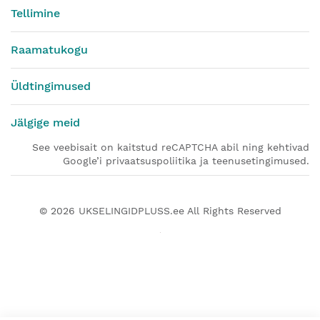
Tellimine
Raamatukogu
Üldtingimused
Jälgige meid
See veebisait on kaitstud reCAPTCHA abil ning kehtivad
Google’i privaatsuspoliitika ja teenusetingimused.
© 2026
UKSELINGIDPLUSS.ee
All Rights Reserved