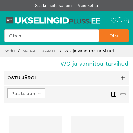
Saada meile sõnum
Meie kohta
Otsi
Jätke
Kodu
MAJALE ja AIALE
WC ja vannitoa tarvikud
sisu
juurde
WC ja vannitoa tarvikud
OSTU JÄRGI
Määra
Ruudust
Loe
kahanev
suund