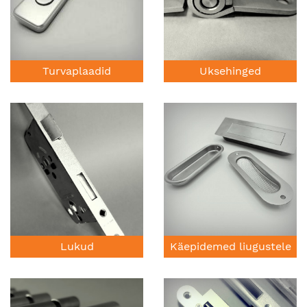
Turvaplaadid
Uksehinged
Lukud
Käepidemed liugustele