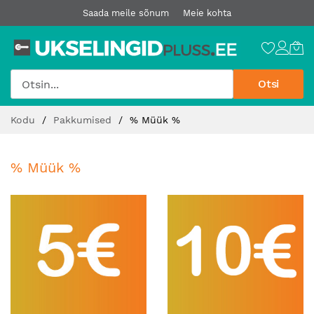
Saada meile sõnum
Meie kohta
Otsi
Jätke
Kodu
Pakkumised
% Müük %
sisu
juurde
% Müük %