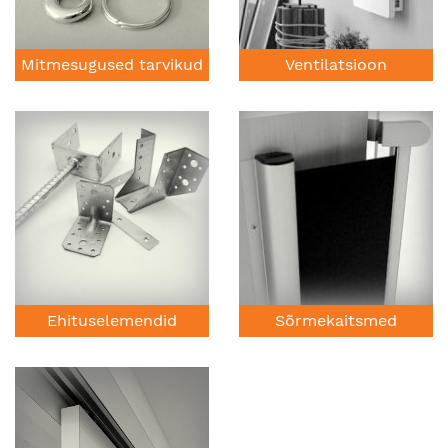
Mitmesugused tarvikud
Ventilatsioon
Ehituselemendid
Sõrmekaitsmed