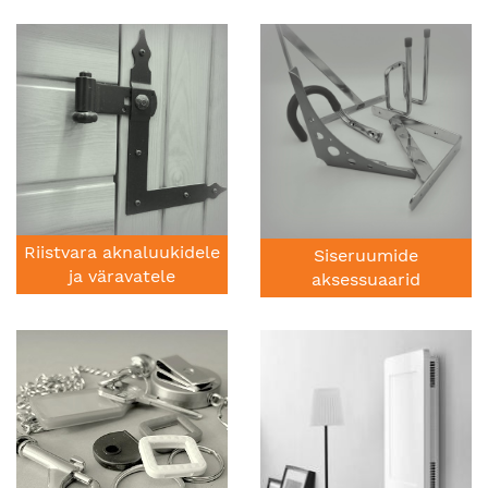
Riistvara aknaluukidele
Siseruumide
ja väravatele
aksessuaarid