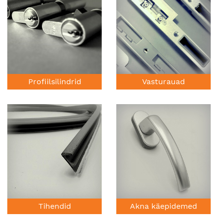
Profiilsilindrid
Vasturauad
Tihendid
Akna käepidemed