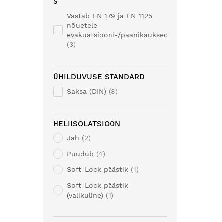
S
Vastab EN 179 ja EN 1125
nõuetele -
evakuatsiooni-/paanikauksed.
3
ÜHILDUVUSE STANDARD
Saksa (DIN)
8
HELIISOLATSIOON
Jah
2
Puudub
4
Soft-Lock päästik
1
Soft-Lock päästik
(valikuline)
1