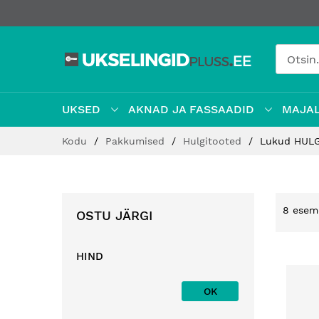
UKSED
AKNAD JA FASSAADID
MAJAL
Jätke
Kodu
Pakkumised
Hulgitooted
Lukud HUL
sisu
juurde
8
esem
OSTU JÄRGI
HIND
OK