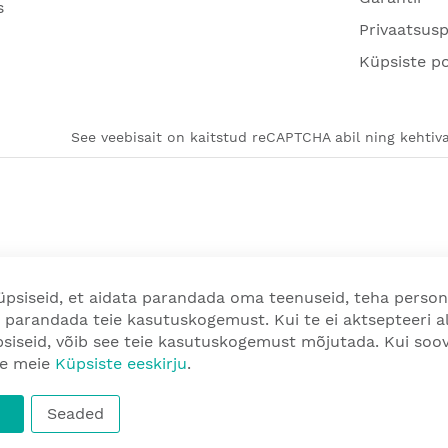
s
Privaatsusp
Küpsiste po
See veebisait on kaitstud reCAPTCHA abil ning kehtiva
psiseid, et aidata parandada oma teenuseid, teha person
 parandada teie kasutuskogemust. Kui te ei aktsepteeri a
üpsiseid, võib see teie kasutuskogemust mõjutada. Kui so
ge meie
Küpsiste eeskirju
.
Seaded