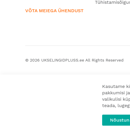
Tühistamisõigu
VÕTA MEIEGA ÜHENDUST
© 2026
UKSELINGIDPLUSS.ee
All Rights Reserved
Kasutame kü
pakkumisi ja
valikulisi k
teada, luge
Nõustun