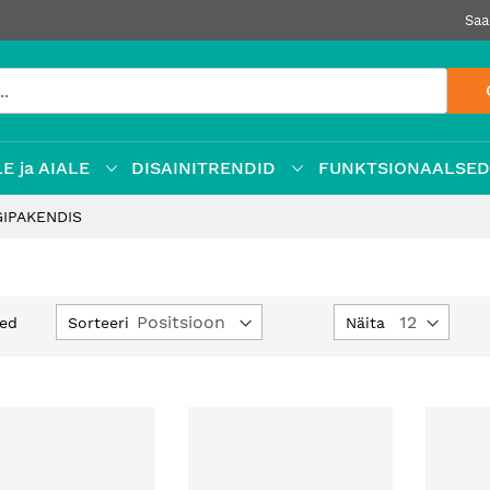
Saa
E ja AIALE
DISAINITRENDID
FUNKTSIONAALSE
GIPAKENDIS
Määra
Sorteeri
Näita
ed
kahanev
suund