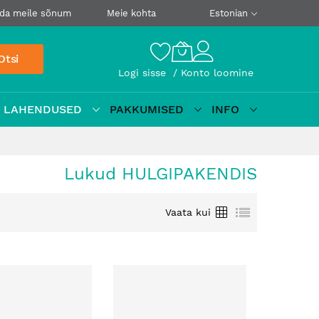
da meile sõnum
Meie kohta
Estonian
Otsi
Logi sisse
Konto loomine
D LAHENDUSED
PAKKUMISED
INFO
Lukud HULGIPAKENDIS
Ruudustik
Loetelu
Vaata kui