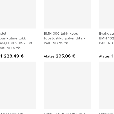
ndel
BMH 300 lukk koos
Evakuat
unktiline lukk
tööstusliku pakendita -
BMH 102
udega KFV BS2300
PAKEND 25 tk.
PAKEND 
AKEND 5 tk.
1 228,49 €
295,06 €
1
Alates
Alates