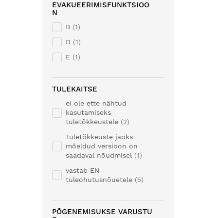
EVAKUEERIMISFUNKTSIOO
N
B
1
D
1
E
1
TULEKAITSE
ei ole ette nähtud
kasutamiseks
tuletõkkeustele
2
Tuletõkkeuste jaoks
mõeldud versioon on
saadaval nõudmisel
1
vastab EN
tuleohutusnõuetele
5
PÕGENEMISUKSE VARUSTU