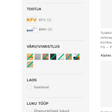
TOOTJA
KFV
3
BMH
5
Tuleki
mitmep
konks
VÄRV/VIIMISTLUS
FS – P
Alates
LAOS
Saadaval
LUKU TÜÜP
Ühepunkilised lukud