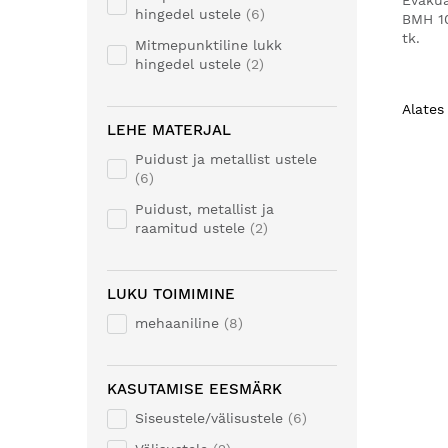
Evakua
hingedel ustele
6
BMH 1
tk.
Mitmepunktiline lukk
hingedel ustele
2
Alates
LEHE MATERJAL
Puidust ja metallist ustele
6
Puidust, metallist ja
raamitud ustele
2
LUKU TOIMIMINE
mehaaniline
8
KASUTAMISE EESMÄRK
Siseustele/välisustele
6