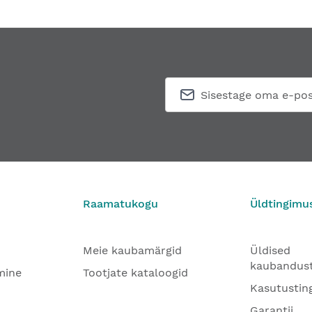
Raamatukogu
Üldtingimu
Meie kaubamärgid
Üldised
kaubandus
mine
Tootjate kataloogid
Kasutustin
Garantii