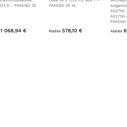
tsiooniukselukk
Lukk KFV 1133 1/2 SOFT –
Mitmepu
013 D - PAKEND 25
PAKEND 25 tk.
sulgemi
AS2750 
AS2750 
PAKEND 
1 068,94 €
578,10 €
6
Alates
Alates