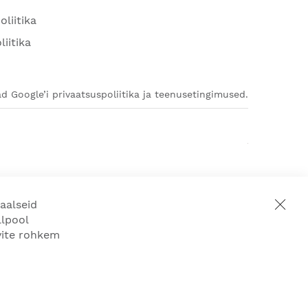
oliitika
liitika
d Google’i privaatsuspoliitika ja teenusetingimused.
aalseid
llpool
ovite rohkem