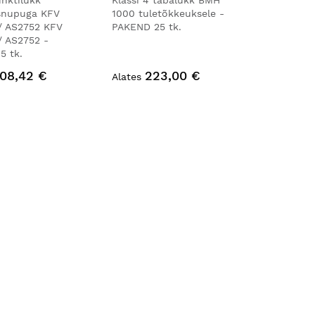
nktilukk
Klassi 4 tabalukk BMH
snupuga KFV
1000 tuletõkkeuksele -
/ AS2752 KFV
PAKEND 25 tk.
/ AS2752 -
5 tk.
08,42 €
223,00 €
Alates