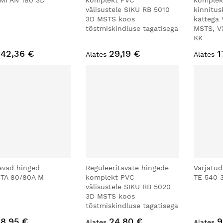
MI AN 180 3D
komplekt PVC
komplek
välisustele SIKU RB 5010
kinnitus
3D MSTS koos
kattega
tõstmiskindluse tagatisega
MSTS, VX
KK
42,36 €
29,19 €
1
Alates
Alates
avad hinged
Reguleeritavate hingede
Varjatu
TA 80/80A M
komplekt PVC
TE 540 
välisustele SIKU RB 5020
3D MSTS koos
tõstmiskindluse tagatisega
8,95 €
24,80 €
9
Alates
Alates