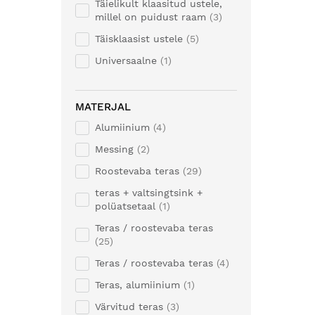
Täielikult klaasitud ustele,
millel on puidust raam
3
Täisklaasist ustele
5
Universaalne
1
MATERJAL
Alumiinium
4
Messing
2
Roostevaba teras
29
teras + valtsingtsink +
polüatsetaal
1
Teras / roostevaba teras
25
Teras / roostevaba teras
4
Teras, alumiinium
1
Värvitud teras
3