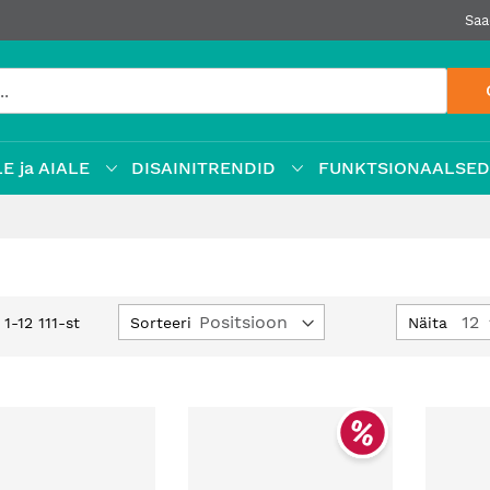
Saa
E ja AIALE
DISAINITRENDID
FUNKTSIONAALSE
Määra
Sorteeri
Näita
d
1
-
12
111
-st
kahanev
suund