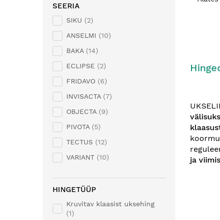
SEERIA
SIKU
2
ANSELMI
10
BAKA
14
Hinged
ECLIPSE
2
FRIDAVO
6
INVISACTA
7
UKSELIN
OBJECTA
9
välisuks
klaasus
PIVOTA
5
koormus
TECTUS
12
regulee
VARIANT
10
ja viimi
HINGETÜÜP
Kruvitav klaasist uksehing
1