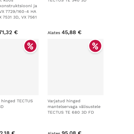
t koos
TECTUS TE 340 3D
konstruktsiooni ja
 VX 7729/160-4 HA
 7531 3D, VX 7561
71,32 €
45,88 €
Alates
d hinged TECTUS
Varjatud hinged
3D
mantelservaga välisustele
TECTUS TE 680 3D FD
2,18 €
95,08 €
Alates