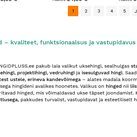
1
2
3
4
5
 – kvaliteet, funktsionaalsus ja vastupidavus
GIDPLUSS.ee pakub laia valikut uksehingi, sealhulgas
st
ehingi, projektihingi, vedruhingi
ja
isesulguvad hingi.
Saad
test ustele, erineva kandevõimega
– alates madala koorm
ega hingideni avalikes hoonetes. Valikus on
hinged
nii
lii
ritavad hinged, mis võimaldavad ukse täpset joondamist.
stlusega,
pakkudes turvalist, vastupidavat ja esteetiliselt 