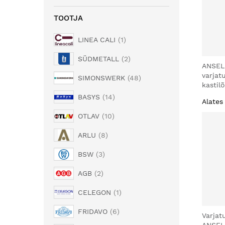
TOOTJA
LINEA CALI
1
SÜDMETALL
2
ANSEL
varjat
SIMONSWERK
48
kastil
BASYS
14
Alates
OTLAV
10
ARLU
8
BSW
3
AGB
2
CELEGON
1
FRIDAVO
6
Varjat