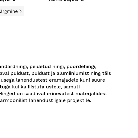
Järgmine
andardhingi, peidetud hingi, pöördehingi,
aval
puidust, puidust ja alumiiniumist ning täis
usega lahendustest eramajadele kuni suure
stuga
kui ka
liistuta ustele,
samuti
Hinged on saadaval erinevatest materjalidest
harmoonilist lahendust igale projektile.