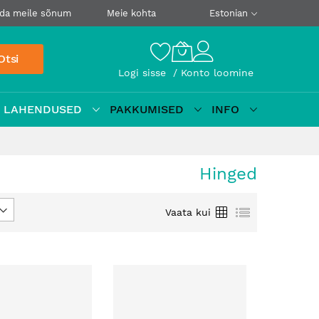
da meile sõnum
Meie kohta
Estonian
Otsi
Logi sisse
Konto loomine
D LAHENDUSED
PAKKUMISED
INFO
Hinged
Ruudustik
Loetelu
Vaata kui