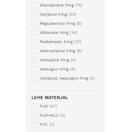
Standardne hing
15
Varjatud hing
33
Reguleeritav hing
5
Välisuske hing
16
Raskekaalu hing
21
Vedrustatud hing
6
Aksiaalne hing
4
Isesulguv hing
4
Varjatud, isesulguv hing
4
LEHE MATERJAL
Puit
97
Puit+ALU
3
PVC
2