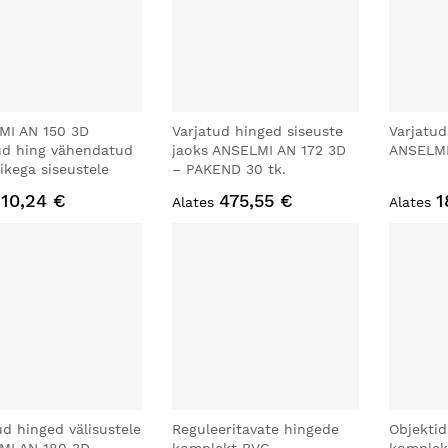
MI AN 150 3D
Varjatud hinged siseuste
Varjatud
ud hing vähendatud
jaoks ANSELMI AN 172 3D
ANSELMI
õikega siseustele
– PAKEND 30 tk.
10,24 €
475,55 €
1
Alates
Alates
ud hinged välisustele
Reguleeritavate hingede
Objekti