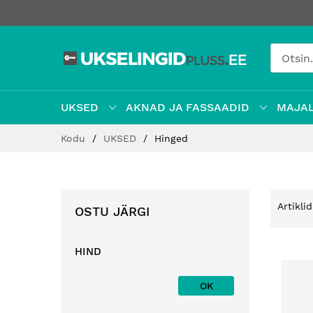
UKSED
AKNAD JA FASSAADID
MAJAL
Jätke
Kodu
UKSED
Hinged
sisu
juurde
Artikli
OSTU JÄRGI
HIND
OK