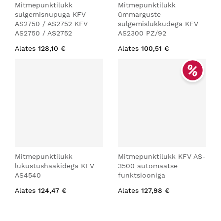
Mitmepunktilukk
Mitmepunktilukk
sulgemisnupuga KFV
ümmarguste
AS2750 / AS2752 KFV
sulgemislukkudega KFV
AS2750 / AS2752
AS2300 PZ/92
Alates
128,10 €
Alates
100,51 €
Mitmepunktilukk
Mitmepunktilukk KFV AS-
lukustushaakidega KFV
3500 automaatse
AS4540
funktsiooniga
Alates
124,47 €
Alates
127,98 €