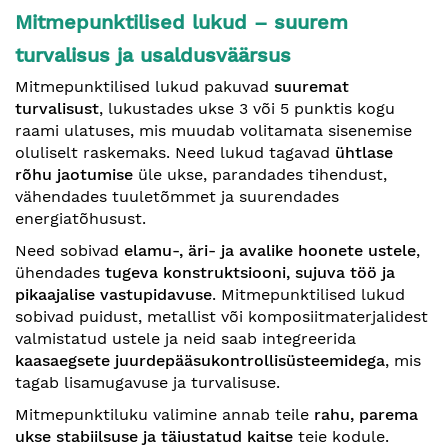
Mitmepunktilised lukud – suurem
turvalisus ja usaldusväärsus
Mitmepunktilised lukud pakuvad
suuremat
turvalisust
, lukustades ukse 3 või 5 punktis kogu
raami ulatuses, mis muudab volitamata sisenemise
oluliselt raskemaks. Need lukud tagavad
ühtlase
rõhu jaotumise
üle ukse, parandades tihendust,
vähendades tuuletõmmet ja suurendades
energiatõhusust.
Need sobivad
elamu-, äri- ja avalike hoonete ustele
,
ühendades
tugeva konstruktsiooni, sujuva töö ja
pikaajalise vastupidavuse
. Mitmepunktilised lukud
sobivad puidust, metallist või komposiitmaterjalidest
valmistatud ustele ja neid saab integreerida
kaasaegsete juurdepääsukontrollisüsteemidega
, mis
tagab lisamugavuse ja turvalisuse.
Mitmepunktiluku valimine annab teile
rahu, parema
ukse stabiilsuse ja täiustatud kaitse
teie kodule.