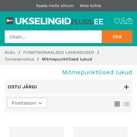
Saada meile sõnum
Meie kohta
Otsi
Jätke
Kodu
FUNKTSIONAALSED LAHENDUSED
sisu
Turvavarustus
Mitmepunktilised lukud
juurde
Mitmepunktilised lukud
OSTU JÄRGI
Määra
Ruudust
Loe
kahanev
suund