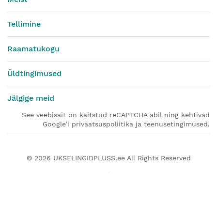
Tellimine
Raamatukogu
Üldtingimused
Jälgige meid
See veebisait on kaitstud reCAPTCHA abil ning kehtivad
Google’i privaatsuspoliitika ja teenusetingimused.
© 2026
UKSELINGIDPLUSS.ee
All Rights Reserved