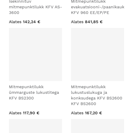
Isekinnituv
Mitmepunktilukk
mitmepunktilukk KFV AS-
evakuatsiooni-/paanikauksele
3600
KFV 960 EE/EP/PE
Alates
142,24 €
Alates
841,85 €
Mitmepunktilukk
Mitmepunktilukk
ümmarguste lukustitega
lukustuslukuga ja
KFV BS2300
konksudega KFV BS2600
KFV BS2600
Alates
117,90 €
Alates
167,20 €