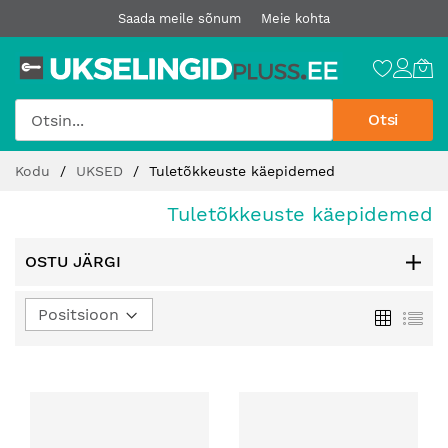
Saada meile sõnum
Meie kohta
Otsi
Jätke
Kodu
UKSED
Tuletõkkeuste käepidemed
sisu
juurde
Tuletõkkeuste käepidemed
OSTU JÄRGI
Määra
Ruudust
Loe
kahanev
suund