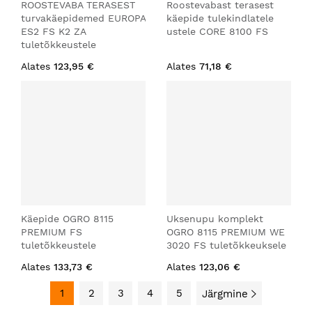
ROOSTEVABA TERASEST
Roostevabast terasest
turvakäepidemed EUROPA
käepide tulekindlatele
ES2 FS K2 ZA
ustele CORE 8100 FS
tuletõkkeustele
Alates
123,95 €
Alates
71,18 €
Käepide OGRO 8115
Uksenupu komplekt
PREMIUM FS
OGRO 8115 PREMIUM WE
tuletõkkeustele
3020 FS tuletõkkeuksele
Alates
133,73 €
Alates
123,06 €
1
2
3
4
5
Järgmine