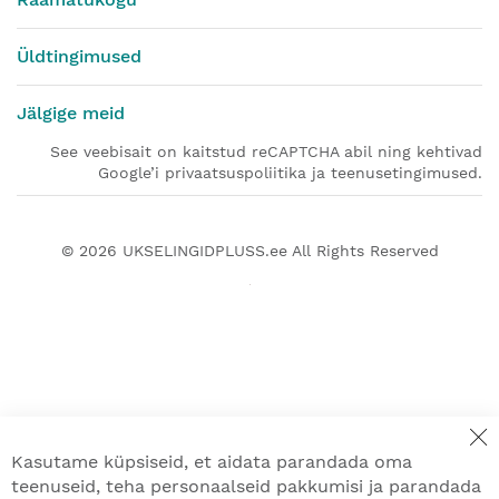
Üldtingimused
Jälgige meid
See veebisait on kaitstud reCAPTCHA abil ning kehtivad
Google’i privaatsuspoliitika ja teenusetingimused.
© 2026
UKSELINGIDPLUSS.ee
All Rights Reserved
Kasutame küpsiseid, et aidata parandada oma
teenuseid, teha personaalseid pakkumisi ja parandada