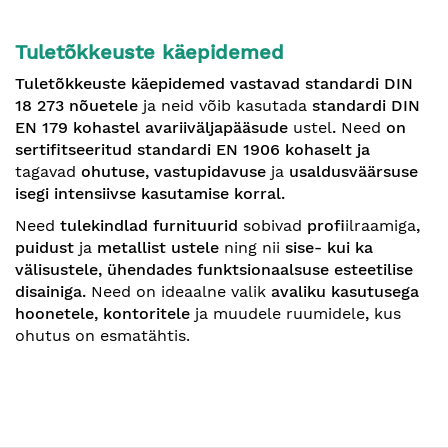
Tuletõkkeuste
käepidemed
Tuletõkkeuste käepidemed vastavad standardi DIN
18 273
nõuetele
ja neid võib kasutada
standardi DIN
EN 179 kohastel avariiväljapääsude
ustel
.
Need
on
sertifitseeritud
standardi
EN 1906
kohaselt ja
tagavad
ohutuse, vastupidavuse
ja
usaldusväärsuse
isegi intensiivse kasutamise korral.
Need
tulekindlad furnituurid
sobivad
profi
ilraamiga
,
puidust
ja
metallist ustele
ning nii
sise- kui ka
välisustele, ühendades funktsionaalsuse esteetilise
disainiga.
Need on ideaalne valik
avaliku kasutusega
hoonetele, kontoritele
ja muudele ruumidele
,
kus
ohutus on esmatähtis.