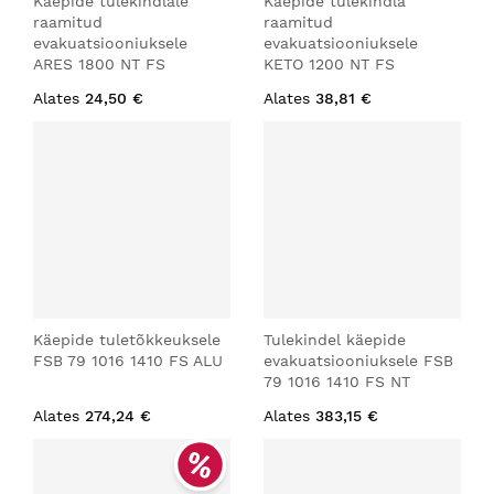
Käepide tulekindlale
Käepide tulekindla
raamitud
raamitud
evakuatsiooniuksele
evakuatsiooniuksele
ARES 1800 NT FS
KETO 1200 NT FS
Alates
24,50 €
Alates
38,81 €
Käepide tuletõkkeuksele
Tulekindel käepide
FSB 79 1016 1410 FS ALU
evakuatsiooniuksele FSB
79 1016 1410 FS NT
Alates
274,24 €
Alates
383,15 €