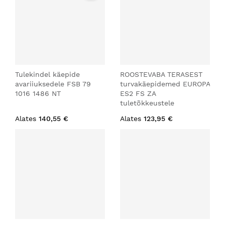
Tulekindel käepide
ROOSTEVABA TERASEST
avariiuksedele FSB 79
turvakäepidemed EUROPA
1016 1486 NT
ES2 FS ZA
tuletõkkeustele
Alates
140,55 €
Alates
123,95 €