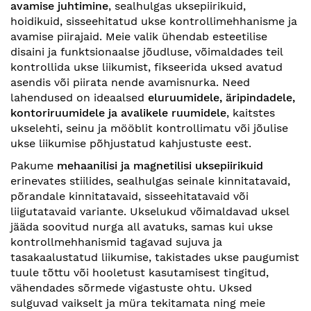
avamise juhtimine
, sealhulgas uksepiirikuid,
hoidikuid, sisseehitatud ukse kontrollimehhanisme ja
avamise piirajaid. Meie valik ühendab esteetilise
disaini ja funktsionaalse jõudluse, võimaldades teil
kontrollida ukse liikumist, fikseerida uksed avatud
asendis või piirata nende avamisnurka. Need
lahendused on ideaalsed
eluruumidele, äripindadele,
kontoriruumidele ja avalikele ruumidele
, kaitstes
ukselehti, seinu ja mööblit kontrollimatu või jõulise
ukse liikumise põhjustatud kahjustuste eest.
Pakume
mehaanilisi ja magnetilisi uksepiirikuid
erinevates stiilides, sealhulgas seinale kinnitatavaid,
põrandale kinnitatavaid, sisseehitatavaid või
liigutatavaid variante. Ukselukud võimaldavad uksel
jääda soovitud nurga all avatuks, samas kui ukse
kontrollmehhanismid tagavad sujuva ja
tasakaalustatud liikumise, takistades ukse paugumist
tuule tõttu või hooletust kasutamisest tingitud,
vähendades sõrmede vigastuste ohtu. Uksed
sulguvad vaikselt ja müra tekitamata ning meie