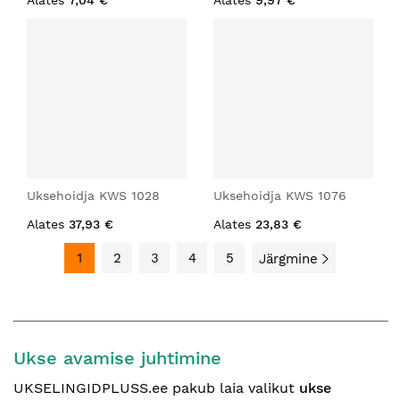
Alates
7,04 €
Alates
9,97 €
Uksehoidja KWS 1028
Uksehoidja KWS 1076
Alates
37,93 €
Alates
23,83 €
1
2
3
4
5
Järgmine
Ukse avamise juhtimine
UKSELINGIDPLUSS.ee pakub laia valikut
ukse