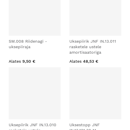
SM.008 Riidenagi -
Uksepiirik JNF IN.13.011
uksepiiraja
rasketele ustele
amortisaatoriga
Alates
9,50 €
Alates
48,53 €
Uksepiirik JNF IN.13.010
Uksestopp JNF