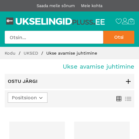
Saada meile sõnum
Meie kohta
Otsi
Jätke
Kodu
UKSED
Ukse avamise juhtimine
sisu
juurde
Ukse avamise juhtimine
OSTU JÄRGI
Määra
Ruudust
Loe
kahanev
suund