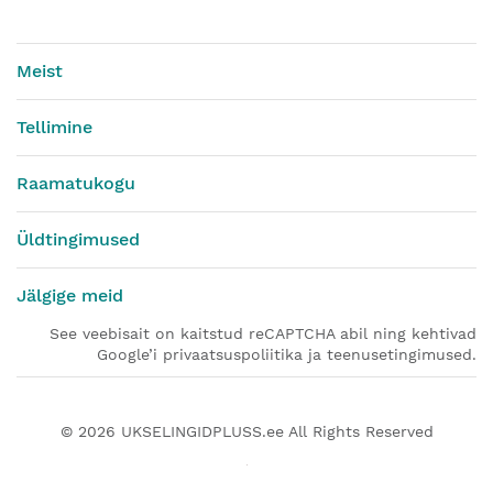
Meist
Tellimine
Raamatukogu
Üldtingimused
Jälgige meid
See veebisait on kaitstud reCAPTCHA abil ning kehtivad
Google’i privaatsuspoliitika ja teenusetingimused.
© 2026
UKSELINGIDPLUSS.ee
All Rights Reserved