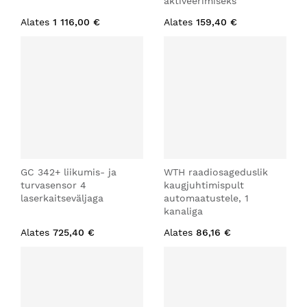
aktiveerimiseks
Alates
1 116,00 €
Alates
159,40 €
GC 342+ liikumis- ja
WTH raadiosageduslik
turvasensor 4
kaugjuhtimispult
laserkaitseväljaga
automaatustele, 1
kanaliga
Alates
725,40 €
Alates
86,16 €