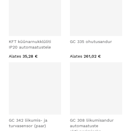
KFT küünarnukklüliti
GC 335 ohutusandur
IP20 automaatustele
Alates
35,28 €
Alates
261,02 €
GC 342 liikumis- ja
GC 308 liikumisandur
turvasensor (paar)
automaatuste