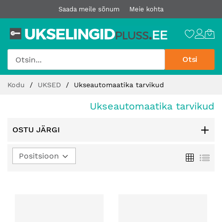
Saada meile sõnum
Meie kohta
Otsi
Jätke
Kodu
UKSED
Ukseautomaatika tarvikud
sisu
juurde
Ukseautomaatika tarvikud
OSTU JÄRGI
Määra
Ruudust
Loe
kahanev
suund