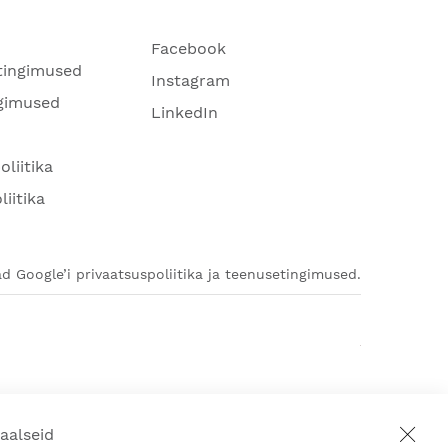
Facebook
tingimused
Instagram
gimused
LinkedIn
oliitika
liitika
d Google’i privaatsuspoliitika ja teenusetingimused.
aalseid