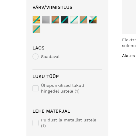
VÄRV/VIIMISTLUS
Elektr
soleno
LAOS
Alates
Saadaval
LUKU TÜÜP
Ühepunkilised lukud
hingedel ustele
1
LEHE MATERJAL
Puidust ja metallist ustele
1