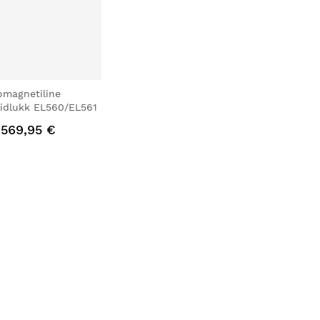
omagnetiline
idlukk EL560/EL561
569,95 €