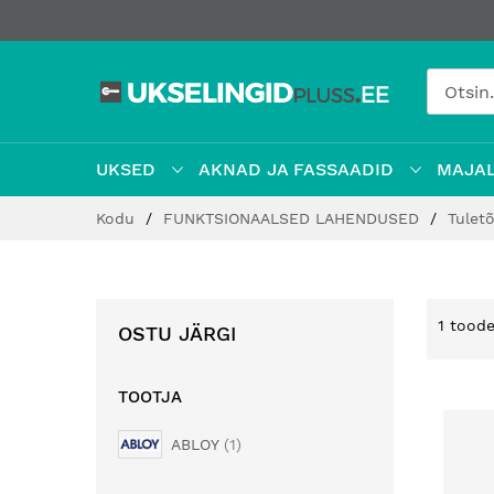
UKSED
AKNAD JA FASSAADID
MAJAL
Jätke
Kodu
FUNKTSIONAALSED LAHENDUSED
Tulet
sisu
juurde
1
tood
OSTU JÄRGI
TOOTJA
ABLOY
1