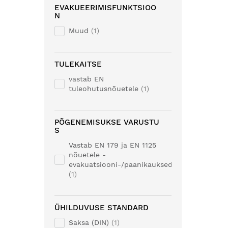
EVAKUEERIMISFUNKTSIOO
N
Muud
1
TULEKAITSE
vastab EN
tuleohutusnõuetele
1
PÕGENEMISUKSE VARUSTU
S
Vastab EN 179 ja EN 1125
nõuetele -
evakuatsiooni-/paanikauksed.
1
ÜHILDUVUSE STANDARD
Saksa (DIN)
1