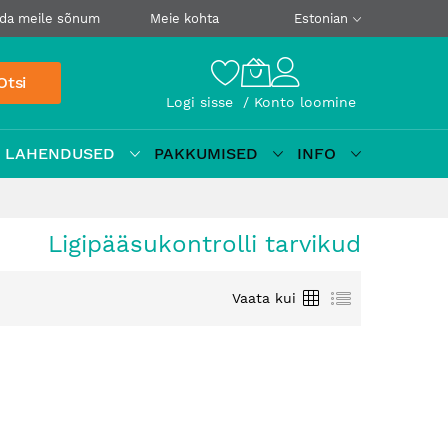
da meile sõnum
Meie kohta
Estonian
Otsi
Logi sisse
Konto loomine
D LAHENDUSED
PAKKUMISED
INFO
Ligipääsukontrolli tarvikud
Ruudustik
Loetelu
Vaata kui