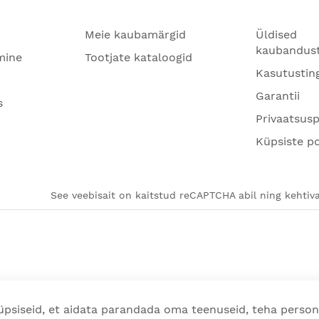
Meie kaubamärgid
Üldised
kaubandus
mine
Tootjate kataloogid
Kasutustin
Garantii
s
Privaatsusp
Küpsiste po
See veebisait on kaitstud reCAPTCHA abil ning kehtiva
psiseid, et aidata parandada oma teenuseid, teha person