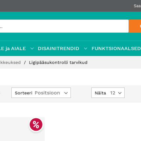
Saa
E ja AIALE
DISAINITRENDID
FUNKTSIONAALSE
õkkeuksed
Ligipääsukontrolli tarvikud
Määra
Sorteeri
Näita
e
kahanev
suund