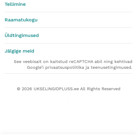
Tellimine
Raamatukogu
Üldtingimused
Jälgige meid
See veebisait on kaitstud reCAPTCHA abil ning kehtivad
Google’i privaatsuspoliitika ja teenusetingimused.
© 2026
UKSELINGIDPLUSS.ee
All Rights Reserved