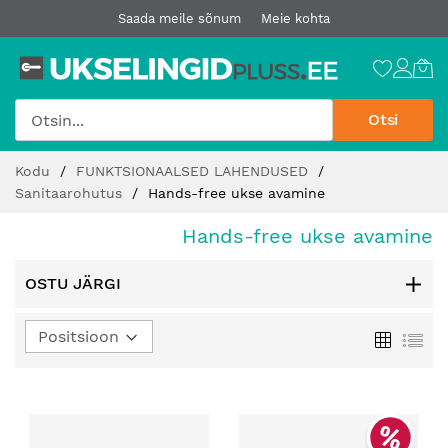
Saada meile sõnum
Meie kohta
Otsi
Jätke
Kodu
FUNKTSIONAALSED LAHENDUSED
sisu
Sanitaarohutus
Hands-free ukse avamine
juurde
Hands-free ukse avamine
OSTU JÄRGI
Määra
Ruudust
Loe
kahanev
suund