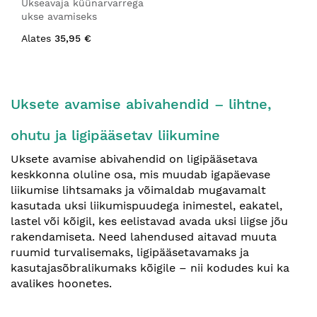
Ukseavaja küünarvarrega
ukse avamiseks
Alates
35,95 €
Uksete avamise abivahendid – lihtne,
ohutu ja ligipääsetav liikumine
Uksete avamise abivahendid on ligipääsetava
keskkonna oluline osa, mis muudab igapäevase
liikumise lihtsamaks ja võimaldab mugavamalt
kasutada uksi liikumispuudega inimestel, eakatel,
lastel või kõigil, kes eelistavad avada uksi liigse jõu
rakendamiseta. Need lahendused aitavad muuta
ruumid turvalisemaks, ligipääsetavamaks ja
kasutajasõbralikumaks kõigile – nii kodudes kui ka
avalikes hoonetes.