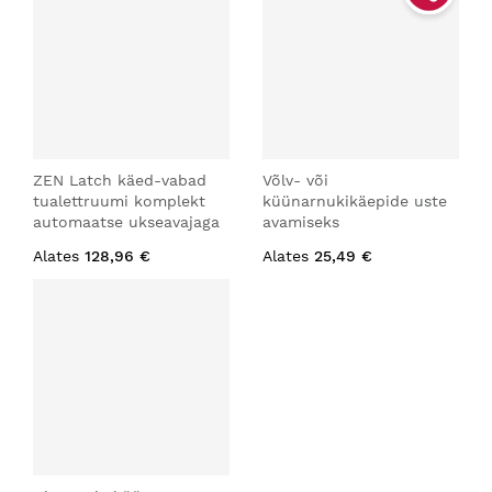
ZEN Latch käed-vabad
Võlv- või
tualettruumi komplekt
küünarnukikäepide uste
automaatse ukseavajaga
avamiseks
Alates
128,96 €
Alates
25,49 €