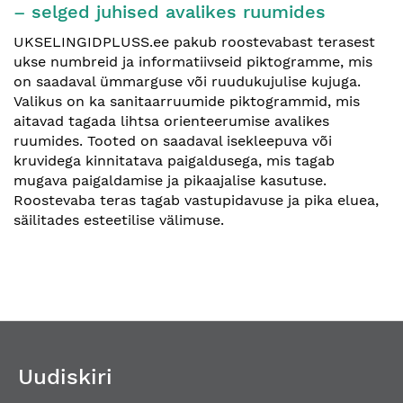
– selged juhised avalikes ruumides
UKSELINGIDPLUSS.ee pakub roostevabast terasest
ukse numbreid ja informatiivseid piktogramme, mis
on saadaval ümmarguse või ruudukujulise kujuga.
Valikus on ka sanitaarruumide piktogrammid, mis
aitavad tagada lihtsa orienteerumise avalikes
ruumides. Tooted on saadaval isekleepuva või
kruvidega kinnitatava paigaldusega, mis tagab
mugava paigaldamise ja pikaajalise kasutuse.
Roostevaba teras tagab vastupidavuse ja pika eluea,
säilitades esteetilise välimuse.
Uudiskiri