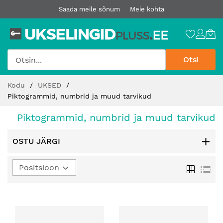
Saada meile sõnum
Meie kohta
Otsi
Jätke
Kodu
UKSED
sisu
Piktogrammid, numbrid ja muud tarvikud
juurde
Piktogrammid, numbrid ja muud tarvikud
OSTU JÄRGI
Määra
Ruudust
Loe
kahanev
suund