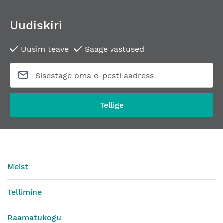
Uudiskiri
Uusim teave
Saage vastused
Tellige
Meist
Tellimine
Raamatukogu