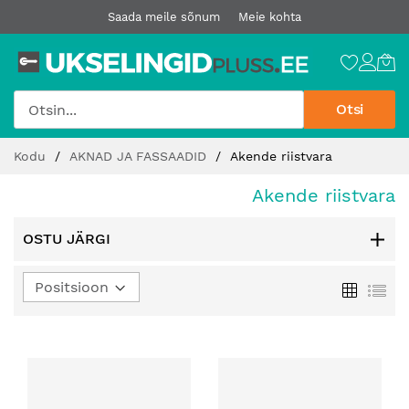
Saada meile sõnum
Meie kohta
Otsi
Jätke
Kodu
AKNAD JA FASSAADID
Akende riistvara
sisu
juurde
Akende riistvara
OSTU JÄRGI
Määra
Ruudust
Loe
kahanev
suund