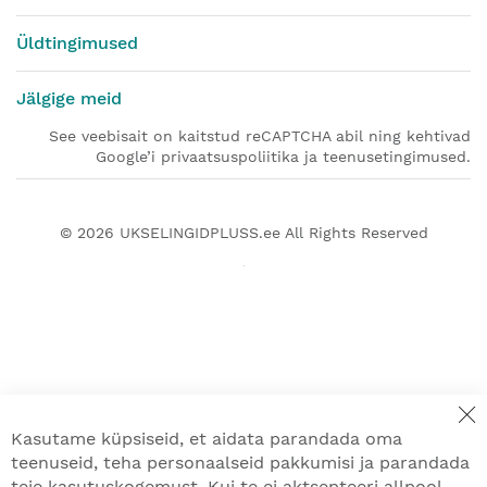
Üldtingimused
Jälgige meid
See veebisait on kaitstud reCAPTCHA abil ning kehtivad
Google’i privaatsuspoliitika ja teenusetingimused.
© 2026
UKSELINGIDPLUSS.ee
All Rights Reserved
Kasutame küpsiseid, et aidata parandada oma
teenuseid, teha personaalseid pakkumisi ja parandada
teie kasutuskogemust. Kui te ei aktsepteeri allpool