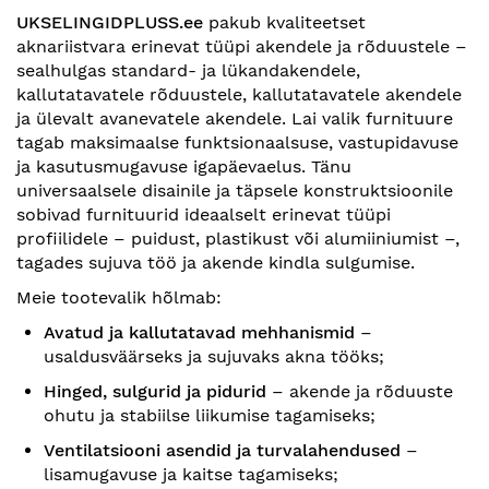
UKSELINGIDPLUSS.ee
pakub kvaliteetset
aknariistvara erinevat tüüpi akendele ja rõduustele –
sealhulgas standard- ja lükandakendele,
kallutatavatele rõduustele, kallutatavatele akendele
ja ülevalt avanevatele akendele. Lai valik furnituure
tagab maksimaalse funktsionaalsuse, vastupidavuse
ja kasutusmugavuse igapäevaelus. Tänu
universaalsele disainile ja täpsele konstruktsioonile
sobivad furnituurid ideaalselt erinevat tüüpi
profiilidele – puidust, plastikust või alumiiniumist –,
tagades sujuva töö ja akende kindla sulgumise.
Meie tootevalik hõlmab:
Avatud ja kallutatavad mehhanismid
–
usaldusväärseks ja sujuvaks akna tööks;
Hinged, sulgurid ja pidurid
– akende ja rõduuste
ohutu ja stabiilse liikumise tagamiseks;
Ventilatsiooni asendid ja turvalahendused
–
lisamugavuse ja kaitse tagamiseks;