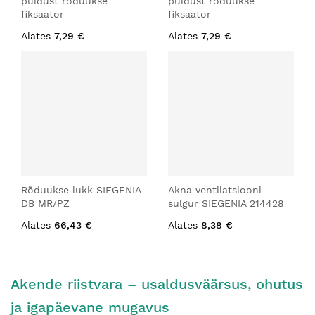
puidust rõduukse
puidust rõduukse
fiksaator
fiksaator
Alates
7,29 €
Alates
7,29 €
Rõduukse lukk SIEGENIA
Akna ventilatsiooni
DB MR/PZ
sulgur SIEGENIA 214428
Alates
66,43 €
Alates
8,38 €
Akende riistvara – usaldusväärsus, ohutus
ja igapäevane mugavus