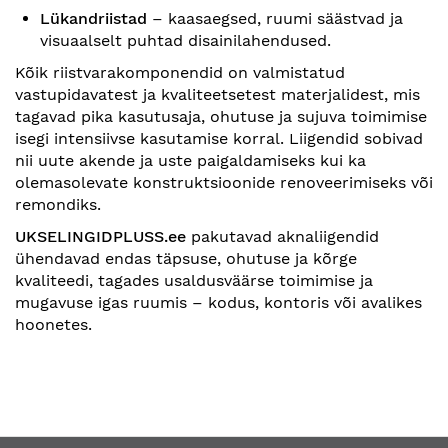
Lükandriistad
– kaasaegsed, ruumi säästvad ja
visuaalselt puhtad disainilahendused.
Kõik riistvarakomponendid on valmistatud
vastupidavatest ja kvaliteetsetest materjalidest, mis
tagavad pika kasutusaja, ohutuse ja sujuva toimimise
isegi intensiivse kasutamise korral. Liigendid sobivad
nii uute akende ja uste paigaldamiseks kui ka
olemasolevate konstruktsioonide renoveerimiseks või
remondiks.
UKSELINGIDPLUSS.ee
pakutavad aknaliigendid
ühendavad endas täpsuse, ohutuse ja kõrge
kvaliteedi, tagades usaldusväärse toimimise ja
mugavuse igas ruumis – kodus, kontoris või avalikes
hoonetes.