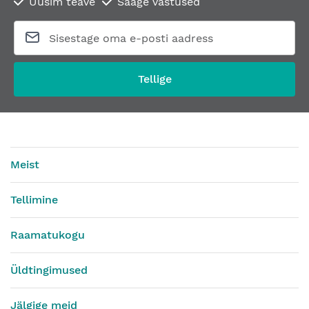
Uusim teave
Saage vastused
Tellige
Meist
Tellimine
Raamatukogu
Üldtingimused
Jälgige meid