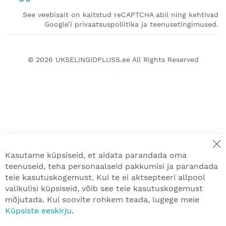
See veebisait on kaitstud reCAPTCHA abil ning kehtivad
Google’i privaatsuspoliitika ja teenusetingimused.
© 2026
UKSELINGIDPLUSS.ee
All Rights Reserved
Kasutame küpsiseid, et aidata parandada oma
teenuseid, teha personaalseid pakkumisi ja parandada
teie kasutuskogemust. Kui te ei aktsepteeri allpool
valikulisi küpsiseid, võib see teie kasutuskogemust
mõjutada. Kui soovite rohkem teada, lugege meie
Küpsiste eeskirju
.