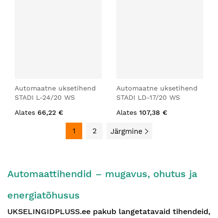
Automaatne uksetihend
Automaatne uksetihend
STADI L-24/20 WS
STADI LD-17/20 WS
Alates
66,22 €
Alates
107,38 €
1
2
Järgmine
Automaattihendid – mugavus, ohutus ja
energiatõhusus
UKSELINGIDPLUSS.ee pakub langetatavaid tihendeid,