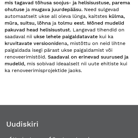
mis tagavad tõhusa soojus- ja helisisustuse, parema
ohutuse
ja
mugava juurdepääsu.
Need sulgevad
automaatselt ukse all oleva lünga, kaitstes
külma,
müra, suitsu, lõhna
ja
tolmu eest.
Mõned mudelid
pakuvad head helisisustust.
Langevad tihendid on
saadaval nii
ukse lehele paigaldatavate
kui ka
kruvitavate versioonid
ena
,
mistõttu on neid lihtne
paigaldada isegi pärast ukse paigaldamist või
renoveerimistöid.
Saadaval on erinevad suurused ja
mudelid,
mis sobivad ideaalselt nii uute ehitiste kui
ka renoveerimisprojektide jaoks.
Uudiskiri