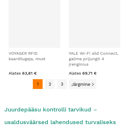
VOYAGER RFID
YALE Wi-Fi sild Connect,
kaardilugeja, must
galima prijungti 4
įrenginius
Alates
63,81 €
Alates
69,71 €
1
2
3
Järgmine
Juurdepääsu kontrolli tarvikud –
usaldusväärsed lahendused turvaliseks