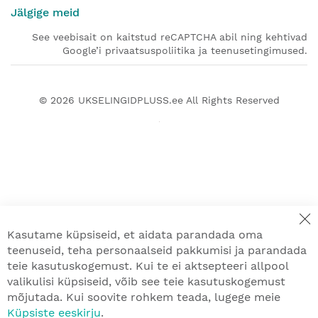
Jälgige meid
See veebisait on kaitstud reCAPTCHA abil ning kehtivad
Google’i privaatsuspoliitika ja teenusetingimused.
© 2026
UKSELINGIDPLUSS.ee
All Rights Reserved
Kasutame küpsiseid, et aidata parandada oma
teenuseid, teha personaalseid pakkumisi ja parandada
teie kasutuskogemust. Kui te ei aktsepteeri allpool
valikulisi küpsiseid, võib see teie kasutuskogemust
mõjutada. Kui soovite rohkem teada, lugege meie
Küpsiste eeskirju
.