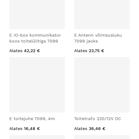
E IO-box kommunikator
E Antenn võimsusluku
koos toitelülitiga 7099
7099 jaoks
Alates
42,22 €
Alates
23,75 €
E toitejuhe 7099, 4m
Toitetrafo 220/12V DC
Alates
16,48 €
Alates
36,46 €