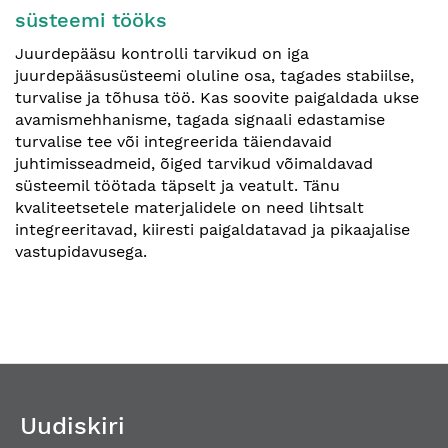
süsteemi tööks
Juurdepääsu kontrolli tarvikud on iga
juurdepääsusüsteemi oluline osa, tagades stabiilse,
turvalise ja tõhusa töö. Kas soovite paigaldada ukse
avamismehhanisme, tagada signaali edastamise
turvalise tee või integreerida täiendavaid
juhtimisseadmeid, õiged tarvikud võimaldavad
süsteemil töötada täpselt ja veatult. Tänu
kvaliteetsetele materjalidele on need lihtsalt
integreeritavad, kiiresti paigaldatavad ja pikaajalise
vastupidavusega.
Uudiskiri