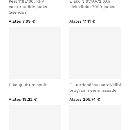
Keel 118E130, KFV
E aku 3.6V/AA/2.6Ah
Vasturaudide jaoks
elektriluku 7099 jaoks.
(asendus)
Alates
7,69 €
Alates
11,11 €
E kaugjuhtimispult
E juurdepääsukaardi/kiibi
programmeerimisseade
Alates
19,22 €
Alates
205,74 €