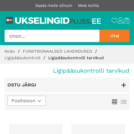
Saada meile sõnum
Meie kohta
Otsi
Jätke
Kodu
FUNKTSIONAALSED LAHENDUSED
sisu
Ligipääsukontroll
Ligipääsukontrolli tarvikud
juurde
Ligipääsukontrolli tarvikud
OSTU JÄRGI
Määra
Ruudust
Loe
kahanev
suund