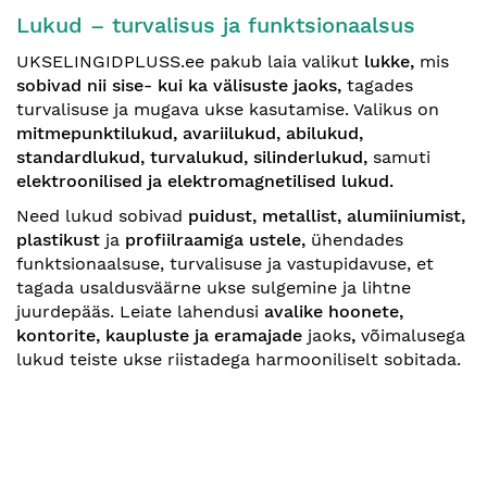
Lukud – turvalisus ja funktsionaalsus
UKSELINGIDPLUSS.ee pakub laia valikut
lukke
,
mis
sobivad nii sise- kui ka välisuste jaoks
,
tagades
turvalisuse ja mugava ukse kasutamise. Valikus on
mitmepunktilukud, avariilukud, abilukud,
standardlukud, turvalukud, silinderlukud,
samuti
elektroonilised ja elektromagnetilised lukud
.
Need lukud sobivad
puidust, metallist, alumiiniumist,
plastikust
ja
profiilraamiga ustele,
ühendades
funktsionaalsuse, turvalisuse ja vastupidavuse, et
tagada usaldusväärne ukse sulgemine ja lihtne
juurdepääs. Leiate lahendusi
avalike hoonete,
kontorite, kaupluste ja eramajade
jaoks
,
võimalusega
lukud teiste ukse riistadega harmooniliselt sobitada.