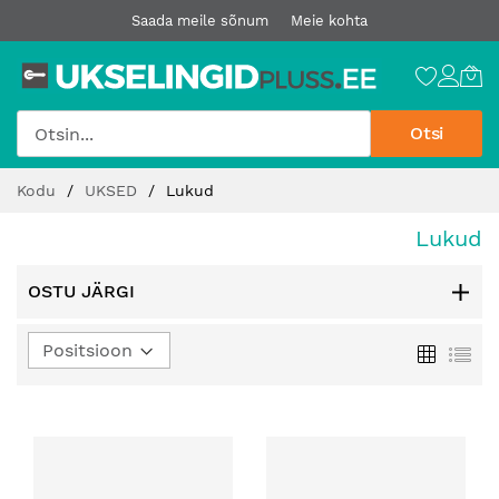
Saada meile sõnum
Meie kohta
Otsi
Jätke
Kodu
UKSED
Lukud
sisu
juurde
Lukud
OSTU JÄRGI
Määra
Ruudust
Loe
kahanev
suund