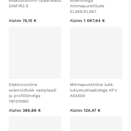
evakuatsiooni-/paanikalukk
solenoidiga
DINFIR3 E
mitmepunktilukk
EL566/EL567
Alates
74,15 €
Alates
1 067,64 €
Elektrooniline
Mitmepunktiline lukk
solenoidlukk vastplaadi
lukustushaakidega KFV
ja profiililindiga
AS4500
YB1210MD
Alates
386,88 €
Alates
124,47 €