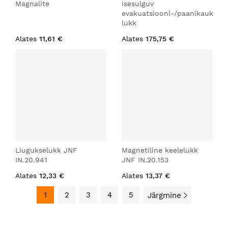
Magnalite
isesulguv
evakuatsiooni-/paanikaukse
lukk
Alates
11,61 €
Alates
175,75 €
Liugukselukk JNF
Magnetiline keelelukk
IN.20.941
JNF IN.20.153
Alates
12,33 €
Alates
13,37 €
1
2
3
4
5
Järgmine