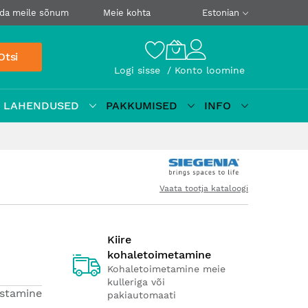
da meile sõnum
Meie kohta
Estonian
Otsi
Logi sisse
Konto loomine
D LAHENDUSED
PAKKUMISED
INFO
Vaata tootja kataloogi
Kiire
kohaletoimetamine
Kohaletoimetamine meie
kulleriga või
estamine
pakiautomaati