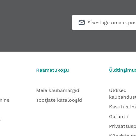
Raamatukogu
Üldtingimu
Meie kaubamärgid
Üldised
kaubandus
mine
Tootjate kataloogid
Kasutustin
Garantii
s
Privaatsusp
Küpsiste po