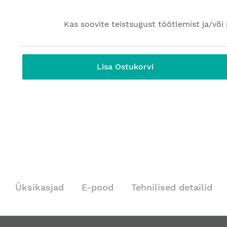
Kas soovite teistsugust töötlemist ja/või 
Lisa Ostukorvi
Üksikasjad
E-pood
Tehnilised detailid