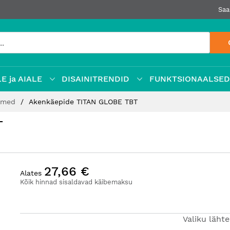
Saa
E ja AIALE
DISAINITRENDID
FUNKTSIONAALSE
demed
Akenkäepide TITAN GLOBE TBT
T
27,66 €
Alates
Kõik hinnad sisaldavad käibemaksu
Valiku läht