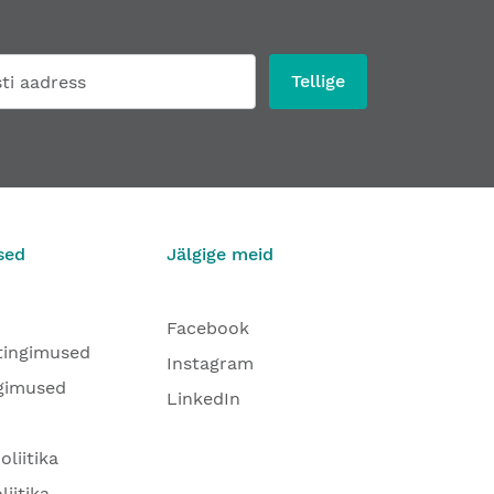
Tellige
sed
Jälgige meid
Facebook
tingimused
Instagram
gimused
LinkedIn
oliitika
liitika