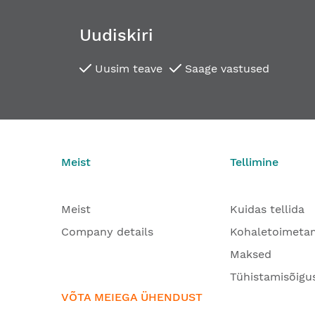
Uudiskiri
Uusim teave
Saage vastused
Meist
Tellimine
Meist
Kuidas tellida
Company details
Kohaletoimeta
Maksed
Tühistamisõigu
VÕTA MEIEGA ÜHENDUST