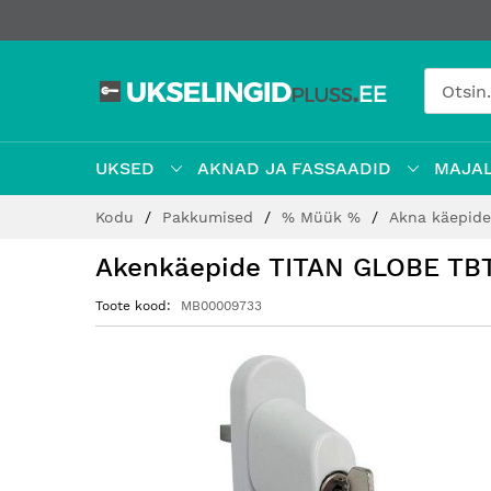
UKSED
AKNAD JA FASSAADID
MAJAL
Jätke
Kodu
Pakkumised
% Müük %
Akna käepi
sisu
juurde
Akenkäepide TITAN GLOBE TB
Toote kood
MB00009733
Hüppa
pildigalerii
lõppu