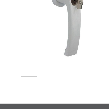
Hüppa
pildigalerii
algusesse