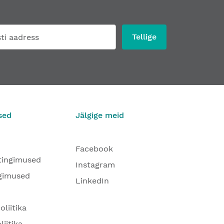
Tellige
sed
Jälgige meid
Facebook
tingimused
Instagram
gimused
LinkedIn
oliitika
liitika