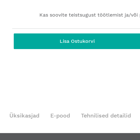
Kas soovite teistsugust töötlemist ja/või 
Lisa Ostukorvi
Üksikasjad
E-pood
Tehnilised detailid