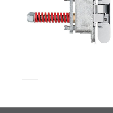
Hüppa
pildigalerii
algusesse