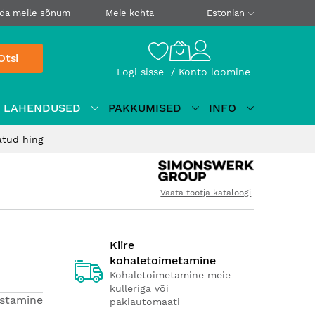
da meile sõnum
Meie kohta
Estonian
Otsi
Logi sisse
Konto loomine
D LAHENDUSED
PAKKUMISED
INFO
atud hing
Vaata tootja kataloogi
Kiire
kohaletoimetamine
Kohaletoimetamine meie
kulleriga või
estamine
pakiautomaati