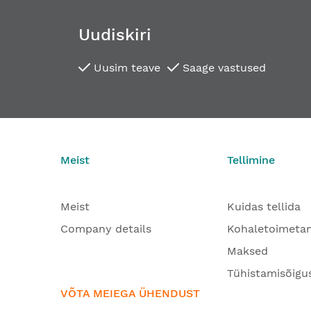
Uudiskiri
Uusim teave
Saage vastused
Meist
Tellimine
Meist
Kuidas tellida
Company details
Kohaletoimeta
Maksed
Tühistamisõigu
VÕTA MEIEGA ÜHENDUST