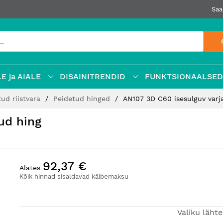
Saa
E ja AIALE
DISAINITRENDID
FUNKTSIONAALSE
tud riistvara
Peidetud hinged
AN107 3D C60 isesulguv varj
ud hing
92,37 €
Alates
Kõik hinnad sisaldavad käibemaksu
Valiku läht