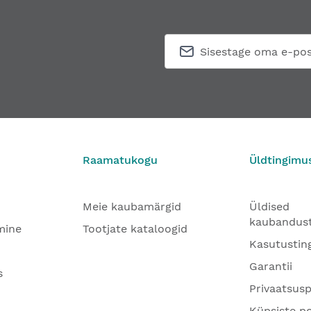
Raamatukogu
Üldtingimu
Meie kaubamärgid
Üldised
kaubandus
mine
Tootjate kataloogid
Kasutustin
Garantii
s
Privaatsusp
Küpsiste po