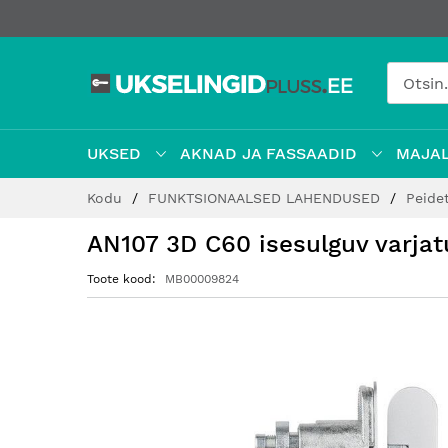
UKSED
AKNAD JA FASSAADID
MAJAL
Jätke
Kodu
FUNKTSIONAALSED LAHENDUSED
Peide
sisu
juurde
AN107 3D C60 isesulguv varjat
Toote kood
MB00009824
Hüppa
pildigalerii
lõppu