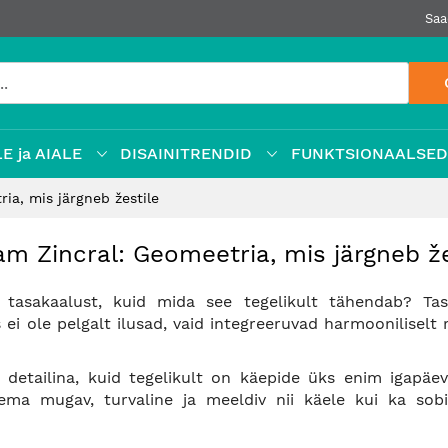
Saa
E ja AIALE
DISAINITRENDID
FUNKTSIONAALSE
ia, mis järgneb žestile
am Zincral: Geomeetria, mis järgneb že
 tasakaalust, kuid mida see tegelikult tähendab? Tas
ei ole pelgalt ilusad, vaid integreeruvad harmooniliselt
detailina, kuid tegelikult on käepide üks enim igapäev
ema mugav, turvaline ja meeldiv nii käele kui ka sob