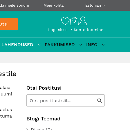
da meile sõnum
Meie kohta
Estonian
Otsi
Logi sisse
Konto loomine
D LAHENDUSED
PAKKUMISED
INFO
stile
akaal
Otsi Postitusi
 ruumi
Otsi
Otsi
aelus
ituma
Blogi Teemad
Disain
(7)