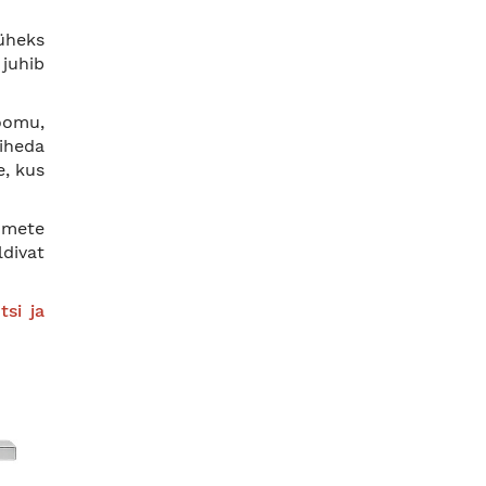
 üheks
 juhib
oomu,
tiheda
e, kus
hmete
divat
tsi ja