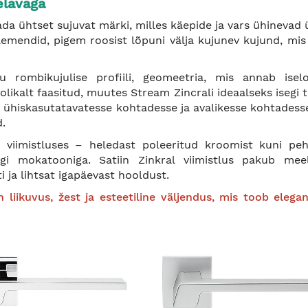
elavaga
ada ühtset sujuvat märki, milles käepide ja vars ühinevad
lemendid, pigem roosist lõpuni välja kujunev kujund, mis
 rombikujulise profiili, geomeetria, mis annab isel
ikalt faasitud, muutes Stream Zincrali ideaalseks isegi 
 ühiskasutatavatesse kohtadesse ja avalikesse kohtadess
.
viimistluses – heledast poleeritud kroomist kuni pe
segi mokatooniga. Satiin Zinkral viimistlus pakub meel
i ja lihtsat igapäevast hooldust.
 liikuvus, žest ja esteetiline väljendus, mis toob elegan