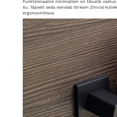
Funktsionaalne minimalism on täiuslik vastus 
ilu. Täpselt seda esindab Stream Zincral koll
ergonoomilisus.