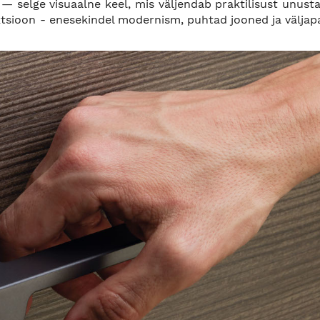
— selge visuaalne keel, mis väljendab praktilisust unus
ektsioon - enesekindel modernism, puhtad jooned ja väljap