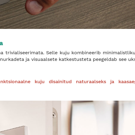
a
a trivialiseerimata. Selle kuju kombineerib minimalistlik
nurkadeta ja visuaalsete katkestusteta peegeldab see uk
nktsionaalne kuju disainitud naturaalseks ja kaasae