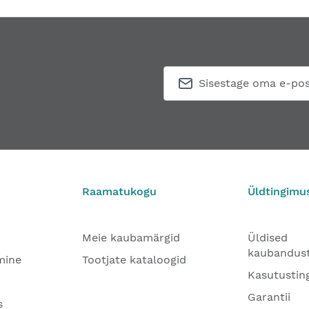
Raamatukogu
Üldtingimu
Meie kaubamärgid
Üldised
kaubandus
mine
Tootjate kataloogid
Kasutustin
Garantii
s