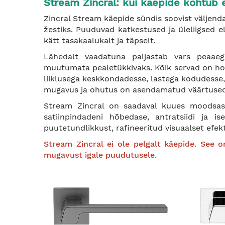
Stream Zincral: kui käepide kohtub 
Zincral Stream käepide sündis soovist väljend
žestiks. Puuduvad katkestused ja üleliigsed e
kätt tasakaalukalt ja täpselt.
Lähedalt vaadatuna paljastab vars peaaegu
muutumata pealetükkivaks. Kõik servad on hool
liiklusega keskkondadesse, lastega kodudesse,
mugavus ja ohutus on asendamatud väärtused
Stream Zincral on saadaval kuues moodsas 
satiinpindadeni hõbedase, antratsiidi ja i
puutetundlikkust, rafineeritud visuaalset efekt
Stream Zincral ei ole pelgalt käepide. See on
mugavust igale puudutusele.