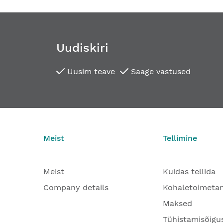
Uudiskiri
Uusim teave
Saage vastused
Meist
Tellimine
Meist
Kuidas tellida
Company details
Kohaletoimeta
Maksed
Tühistamisõigu