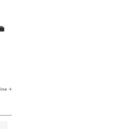
ine
→