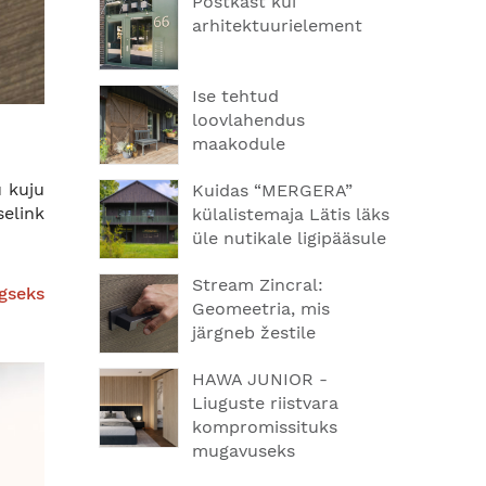
Postkast kui
arhitektuurielement
Ise tehtud
loovlahendus
maakodule
u kuju
Kuidas “MERGERA”
selink
külalistemaja Lätis läks
üle nutikale ligipääsule
Stream Zincral:
gseks
Geomeetria, mis
järgneb žestile
HAWA JUNIOR -
Liuguste riistvara
kompromissituks
mugavuseks