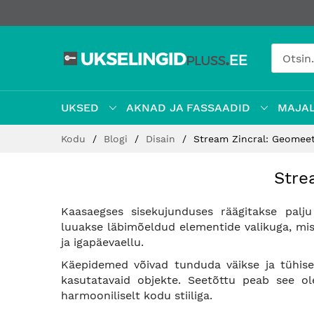
UKSED
AKNAD JA FASSAADID
MAJAL
Jätke
Kodu
Blogi
Disain
Stream Zincral: Geomeetr
sisu
juurde
Stre
Kaasaegses sisekujunduses räägitakse palju
luuakse läbimõeldud elementide valikuga, mis 
ja igapäevaellu.
Käepidemed võivad tunduda väikse ja tühise 
kasutatavaid objekte. Seetõttu peab see ol
harmooniliselt kodu stiiliga.