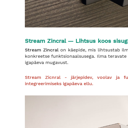
Stream Zincral — Lihtsus koos sisug
Stream Zincral
on käepide, mis lihtsustab ilm
konkreetse funktsionaalsusega. Ilma teravate 
igapäeva mugavust.
Stream Zicnral - järjepidev, voolav ja fu
integreerimiseks igapäeva ellu.