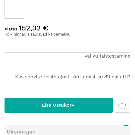
Hüppa
152,32 €
pildigalerii
Alates
algusesse
Kõik hinnad sisaldavad käibemaksu
Valiku lähtestamine
Kas soovite teistsugust töötlemist ja/või paketti?
Lisa Ostukorvi
Üksikasjad