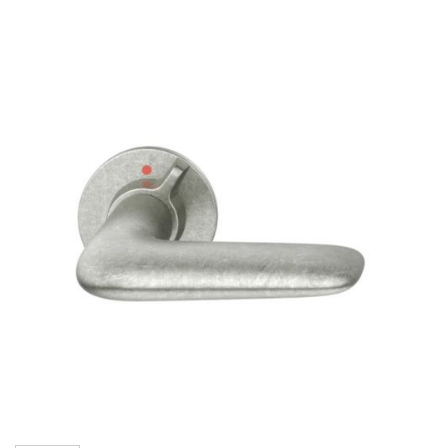
Hüppa
pildigalerii
lõppu