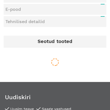
E-pood
Tehnilised detailid
Seotud tooted
Uudiskiri
Uusim teave
Saage vastused