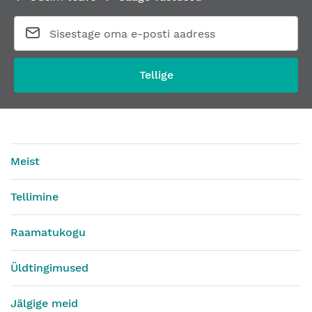
Aknakäepide FSB 34 3456 09039 ALU 013
Käepide FSB 66 66
Alates
57,41 €
Alates
517,96 €
Tellige
Meist
Tellimine
Raamatukogu
Üldtingimused
Jälgige meid