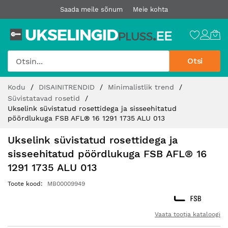
Saada meile sõnum
Meie kohta
Otsi
Jätke
Kodu
DISAINITRENDID
Minimalistlik trend
sisu
Süvistatavad rosetid
juurde
Ukselink süvistatud rosettidega ja sisseehitatud
pöördlukuga FSB AFL® 16 1291 1735 ALU 013
Ukselink süvistatud rosettidega ja
sisseehitatud pöördlukuga FSB AFL® 16
1291 1735 ALU 013
Toote kood
MB00009949
Vaata tootja kataloogi