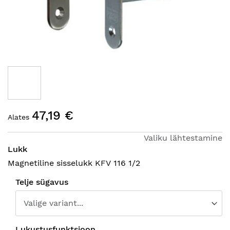
Hüppa
47,19 €
pildigalerii
Alates
algusesse
Valiku lähtestamine
Lukk
Magnetiline sisselukk KFV 116 1/2
Telje sügavus
Lukustusfunktsioon