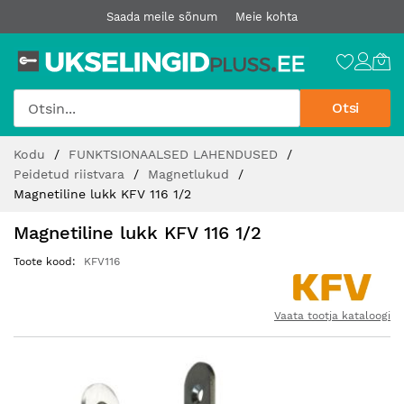
Saada meile sõnum
Meie kohta
Otsi
Jätke
Kodu
FUNKTSIONAALSED LAHENDUSED
sisu
Peidetud riistvara
Magnetlukud
juurde
Magnetiline lukk KFV 116 1/2
Magnetiline lukk KFV 116 1/2
Toote kood
KFV116
Vaata tootja kataloogi
Hüppa
pildigalerii
lõppu