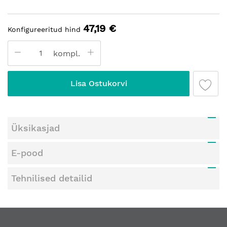
47,19 €
Konfigureeritud hind
kompl.
Lisa Ostukorvi
Üksikasjad
E-pood
Tehnilised detailid