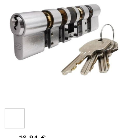
Hüppa
16,84 €