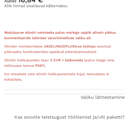
pildigalerii
Alates
algusesse
Kõik hinnad sisaldavad käibemaksu
Modulaarse silindri ostmiseks palun märkige vajalik silindri pikkus
kommentaaride lahtrisse värvi/viimistluse valiku all.
Silinder monteeritakse
UKSELINGIDPLUSS.ee töötoas
soovitud
pikkuseks, kombineerides vajalikud pikendusmoodulid.
Silindri kokkupaneku tasu:
5 EUR + käibemaks
(palun lisage oma
tellimusse teenus
PK67
).
Kui otsustate osta silindri kokkupanemata kujul, teenustasu ei
kohaldata.
Valiku lähtestamine
Kas soovite teistsugust töötlemist ja/või paketti?