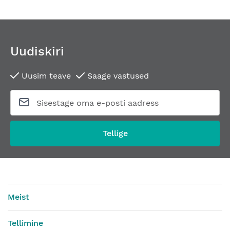
Uudiskiri
Uusim teave
Saage vastused
Modulaarne silinder JNF S11 koos nupuga B7
Modulaarne sili
Alates
22,42 €
Alates
21,18 €
Tellige
Meist
Tellimine