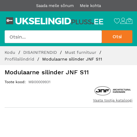
Saada meile sõnum
Meie kohta
Otsi
Jätke
Kodu
DISAINITRENDID
Must furnituur
sisu
Profiilsilindrid
Modulaarne silinder JNF S11
juurde
Modulaarne silinder JNF S11
Toote kood
MB00009931
Vaata tootja kataloogi
Hüppa
pildigalerii
lõppu