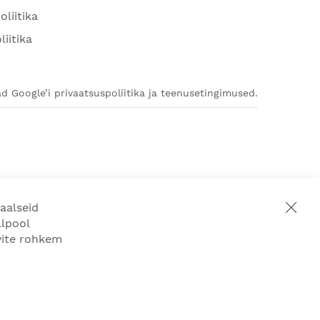
oliitika
liitika
d Google’i privaatsuspoliitika ja teenusetingimused.
aalseid
llpool
ovite rohkem