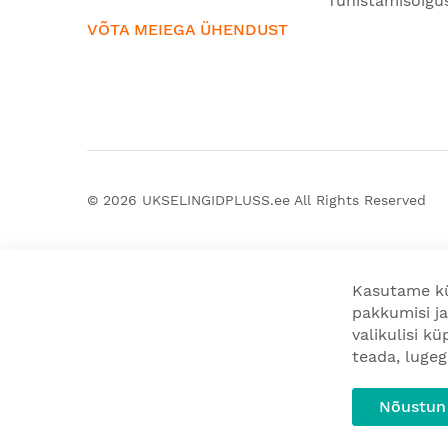
Tühistamisõigu
VÕTA MEIEGA ÜHENDUST
© 2026
UKSELINGIDPLUSS.ee
All Rights Reserved
Kasutame kü
pakkumisi ja
valikulisi k
teada, luge
Nõustun