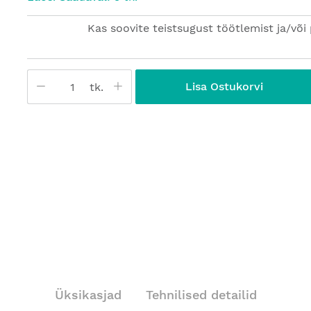
Kas soovite teistsugust töötlemist ja/või 
Lisa Ostukorvi
tk.
Üksikasjad
Tehnilised detailid