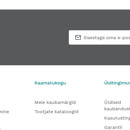
Raamatukogu
Üldtingimu
Meie kaubamärgid
Üldised
kaubandus
mine
Tootjate kataloogid
Kasutustin
Garantii