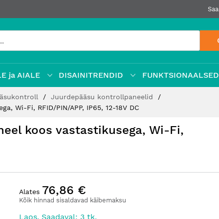
Saa
E ja AIALE
DISAINITRENDID
FUNKTSIONAALSE
ääsukontroll
Juurdepääsu kontrollpaneelid
ga, Wi-Fi, RFID/PIN/APP, IP65, 12-18V DC
eel koos vastastikusega, Wi-Fi,
76,86 €
Alates
Kõik hinnad sisaldavad käibemaksu
Laos. Saadaval: 3 tk.