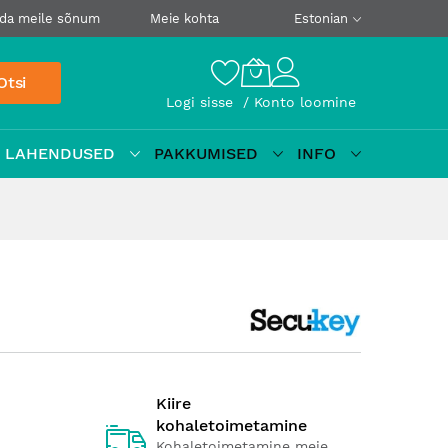
da meile sõnum
Meie kohta
Estonian
Otsi
Logi sisse
Konto loomine
D LAHENDUSED
PAKKUMISED
INFO
Kiire
kohaletoimetamine
Kohaletoimetamine meie