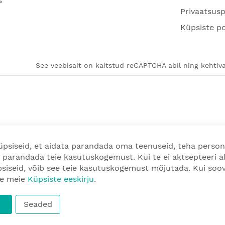
s
Privaatsusp
Küpsiste po
See veebisait on kaitstud reCAPTCHA abil ning kehtiva
psiseid, et aidata parandada oma teenuseid, teha person
 parandada teie kasutuskogemust. Kui te ei aktsepteeri a
üpsiseid, võib see teie kasutuskogemust mõjutada. Kui so
ge meie
Küpsiste eeskirju
.
Seaded