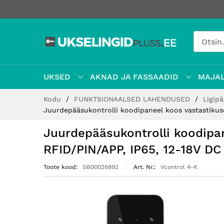
UKSED
AKNAD JA FASSAADID
MAJAL
Jätke
Kodu
FUNKTSIONAALSED LAHENDUSED
Ligip
sisu
Juurdepääsukontrolli koodipaneel koos vastastikuse
juurde
Juurdepääsukontrolli koodipan
RFID/PIN/APP, IP65, 12-18V DC
Toote kood
SB00026892
Art. Nr.
Vcontrol 4-K
Hüppa
pildigalerii
lõppu