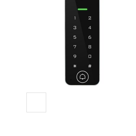
Hüppa
pildigalerii
algusesse