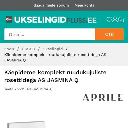
Saada meile sõnum
Meie kohta
Otsi
Jätke
Kodu
UKSED
Ukselingid
sisu
Käepideme komplekt ruudukujuliste rosettidega AS
juurde
JASMINA Q
Käepideme komplekt ruudukujuliste
rosettidega AS JASMINA Q
Toote kood
AS-JASMINA-Q
Hüppa
pildigalerii
lõppu