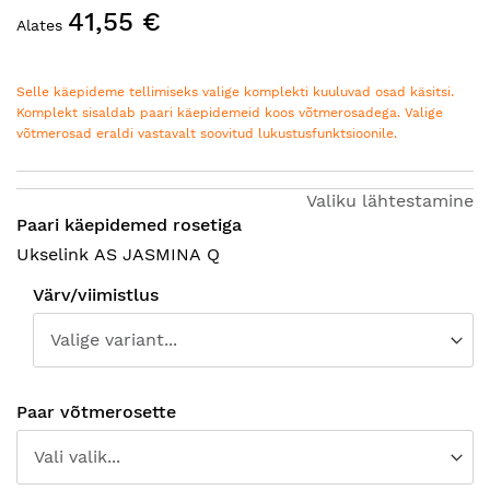
41,55 €
pildigalerii
Alates
algusesse
Selle käepideme tellimiseks valige komplekti kuuluvad osad käsitsi.
Komplekt sisaldab paari käepidemeid koos võtmerosadega. Valige
võtmerosad eraldi vastavalt soovitud lukustusfunktsioonile
.
Valiku lähtestamine
Paari käepidemed rosetiga
Ukselink AS JASMINA Q
Värv/viimistlus
Paar võtmerosette