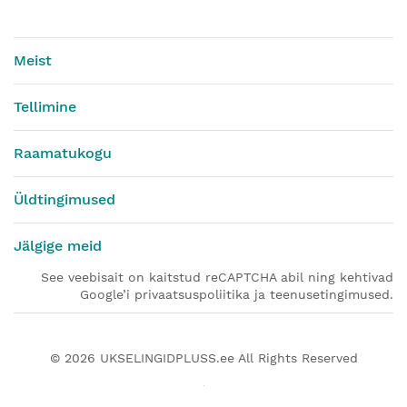
Meist
Tellimine
Raamatukogu
Üldtingimused
Jälgige meid
See veebisait on kaitstud reCAPTCHA abil ning kehtivad
Google’i privaatsuspoliitika ja teenusetingimused.
© 2026
UKSELINGIDPLUSS.ee
All Rights Reserved