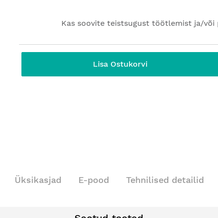
Kas soovite teistsugust töötlemist ja/või 
Lisa Ostukorvi
Üksikasjad
E-pood
Tehnilised detailid