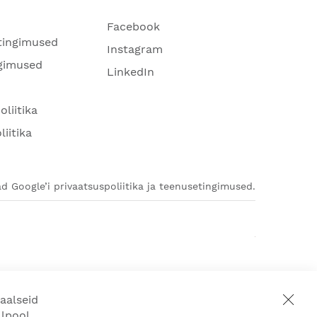
Facebook
tingimused
Instagram
gimused
LinkedIn
oliitika
liitika
d Google’i privaatsuspoliitika ja teenusetingimused.
aalseid
llpool