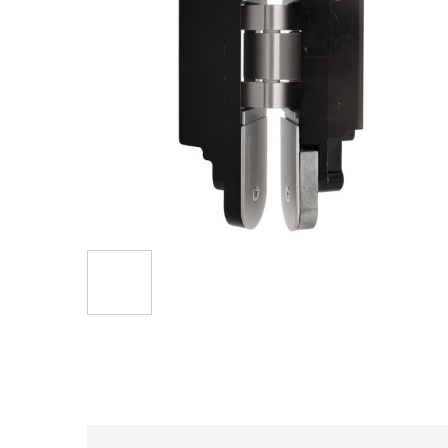
Hüppa
pildigalerii
algusesse