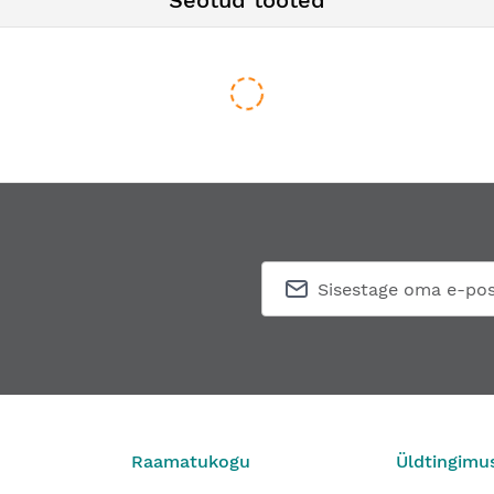
Seotud tooted
loon hingedele
Freesitera 110 mm / Ø24 x H25 mm
Teenindu
78,12 €
2
Alates
Alates
Raamatukogu
Üldtingimu