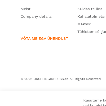
Meist
Kuidas tellida
Company details
Kohaletoimeta
Maksed
Tühistamisõigu
VÕTA MEIEGA ÜHENDUST
© 2026
UKSELINGIDPLUSS.ee
All Rights Reserved
Kasutame kü
pakkumisi ja