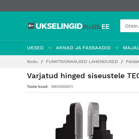
UKSED
AKNAD JA FASSAADID
MAJAL
Jätke
Kodu
FUNKTSIONAALSED LAHENDUSED
Peide
sisu
juurde
Varjatud hinged siseustele T
Toote kood
MB00000011
Hüppa
pildigalerii
lõppu