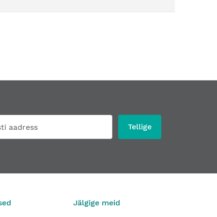
Tellige
s - Hingede šablooni rent (ilma hinge ostuta)
4,55 €
sed
Jälgige meid