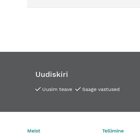
Uudiskiri
Uusim teave
Saage vastused
SIMONSWERK TECTUS TE 340 / TE 440 freesimisšab
462,52 €
Alates
Meist
Tellimine