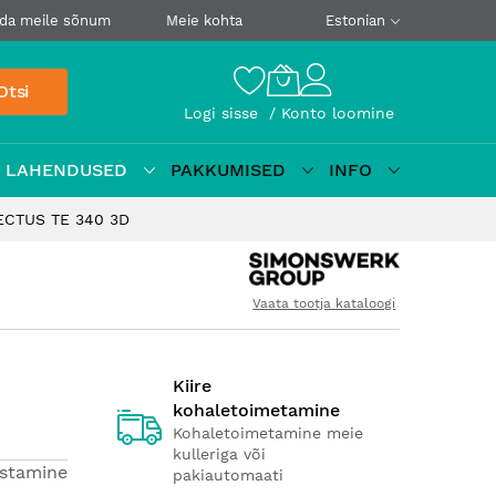
da meile sõnum
Meie kohta
Estonian
Otsi
Logi sisse
Konto loomine
D LAHENDUSED
PAKKUMISED
INFO
TECTUS TE 340 3D
Vaata tootja kataloogi
Kiire
kohaletoimetamine
Kohaletoimetamine meie
kulleriga või
estamine
pakiautomaati