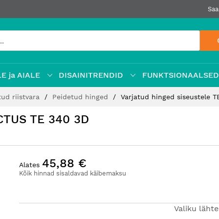
Saa
E ja AIALE
DISAINITRENDID
FUNKTSIONAALSE
tud riistvara
Peidetud hinged
Varjatud hinged siseustele 
ECTUS TE 340 3D
45,88 €
Alates
Kõik hinnad sisaldavad käibemaksu
Valiku läht