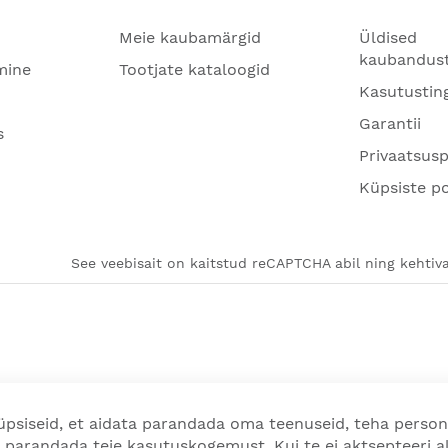
Meie kaubamärgid
Üldised
kaubandus
mine
Tootjate kataloogid
Kasutustin
Garantii
s
Privaatsusp
Küpsiste po
See veebisait on kaitstud reCAPTCHA abil ning kehtiva
psiseid, et aidata parandada oma teenuseid, teha person
 parandada teie kasutuskogemust. Kui te ei aktsepteeri a