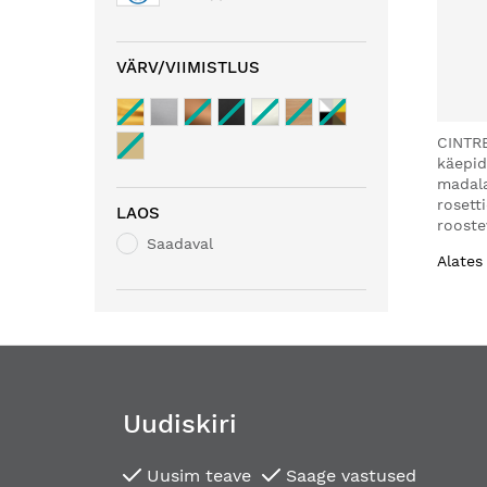
VÄRV/VIIMISTLUS
CINTR
käepi
madal
rosett
LAOS
rooste
Saadaval
Alates
Uudiskiri
Uusim teave
Saage vastused