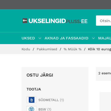
UKSED
AKNAD JA FASSAADID
MAJAL
Jätke
Kodu
Pakkumised
% Müük %
Kõik 10 euro
sisu
juurde
2
esem
OSTU JÄRGI
TOOTJA
SÜDMETALL
1
BSW
1