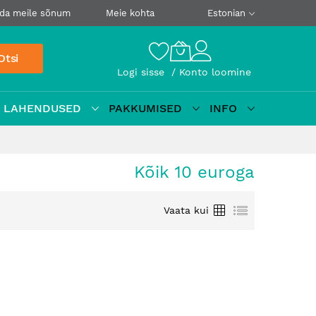
da meile sõnum
Meie kohta
Estonian
Otsi
Logi sisse
Konto loomine
D LAHENDUSED
PAKKUMISED
INFO
Kõik 10 euroga
Ruudustik
Loetelu
Vaata kui