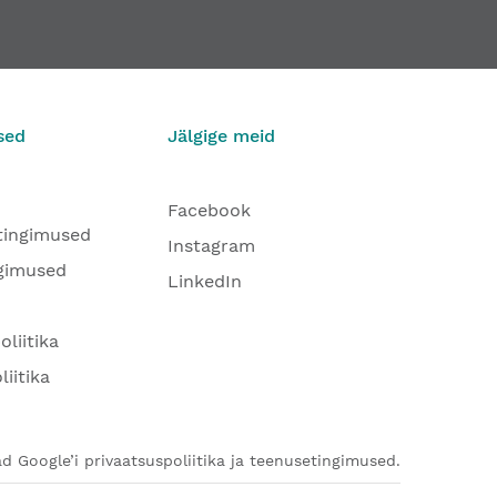
sed
Jälgige meid
Facebook
tingimused
Instagram
gimused
LinkedIn
oliitika
liitika
d Google’i privaatsuspoliitika ja teenusetingimused.