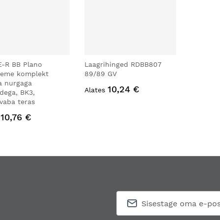
E-R BB Plano
Laagrihinged RDBB807
deme komplekt
89/89 GV
a nurgaga
10,24 €
Alates
idega, BK3,
vaba teras
10,76 €