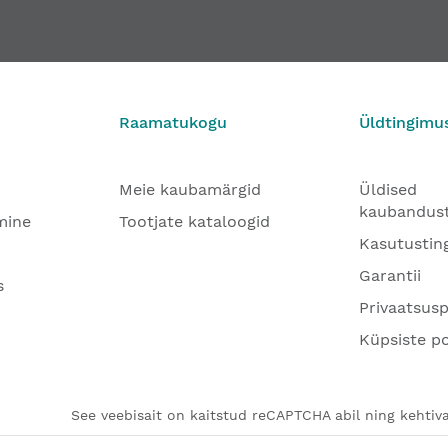
Raamatukogu
Üldtingimu
Meie kaubamärgid
Üldised
kaubandus
mine
Tootjate kataloogid
Kasutustin
Garantii
s
Privaatsusp
Küpsiste po
See veebisait on kaitstud reCAPTCHA abil ning kehtiva