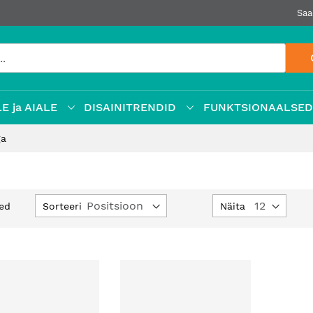
Saa
E ja AIALE
DISAINITRENDID
FUNKTSIONAALSE
ga
Määra
Sorteeri
Näita
ed
kahanev
suund