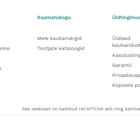
Raamatukogu
Üldtingimu
Meie kaubamärgid
Üldised
kaubandus
mine
Tootjate kataloogid
Kasutustin
Garantii
s
Privaatsusp
Küpsiste po
See veebisait on kaitstud reCAPTCHA abil ning kehtiva