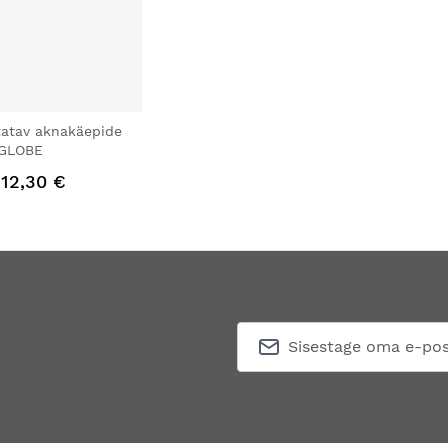
atav aknakäepide
 GLOBE
12,30 €