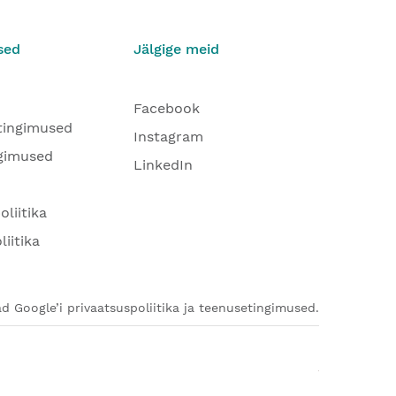
sed
Jälgige meid
Facebook
tingimused
Instagram
gimused
LinkedIn
oliitika
liitika
d Google’i privaatsuspoliitika ja teenusetingimused.