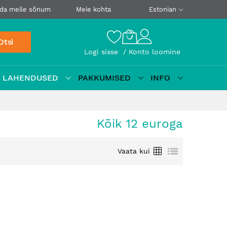
da meile sõnum
Meie kohta
Estonian
Otsi
Logi sisse
Konto loomine
D LAHENDUSED
PAKKUMISED
INFO
Kõik 12 euroga
Ruudustik
Loetelu
Vaata kui