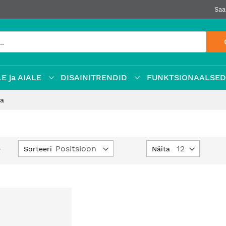
Saa
E ja AIALE
DISAINITRENDID
FUNKTSIONAALSE
ga
Määra
Sorteeri
Näita
e
kahanev
suund