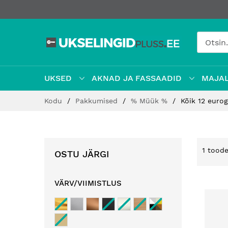
UKSED
AKNAD JA FASSAADID
MAJAL
Jätke
Kodu
Pakkumised
% Müük %
Kõik 12 euro
sisu
juurde
1
tood
OSTU JÄRGI
VÄRV/VIIMISTLUS