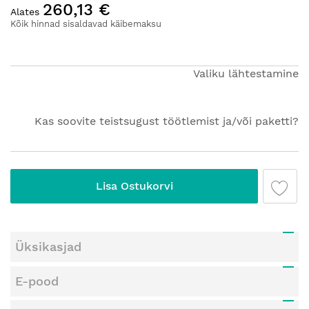
260,13 €
pildigalerii
Alates
algusesse
Kõik hinnad sisaldavad käibemaksu
Valiku lähtestamine
Kas soovite teistsugust töötlemist ja/või paketti?
Lisa Ostukorvi
Üksikasjad
E-pood