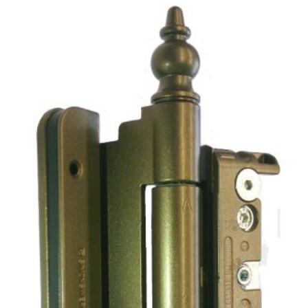
Hüppa
pildigalerii
lõppu