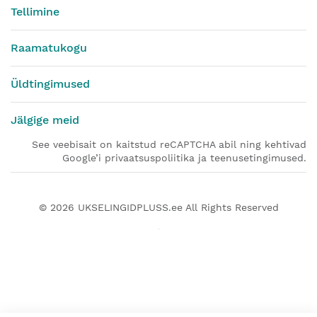
Tellimine
Raamatukogu
Üldtingimused
Jälgige meid
See veebisait on kaitstud reCAPTCHA abil ning kehtivad
Google’i privaatsuspoliitika ja teenusetingimused.
© 2026
UKSELINGIDPLUSS.ee
All Rights Reserved