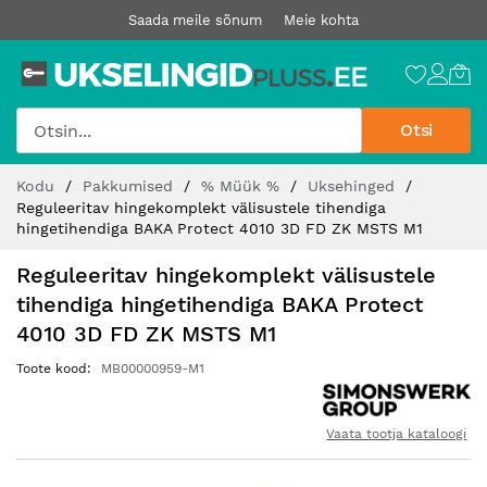
Saada meile sõnum
Meie kohta
Otsi
Jätke
Kodu
Pakkumised
% Müük %
Uksehinged
sisu
Reguleeritav hingekomplekt välisustele tihendiga
juurde
hingetihendiga BAKA Protect 4010 3D FD ZK MSTS M1
Reguleeritav hingekomplekt välisustele
tihendiga hingetihendiga BAKA Protect
4010 3D FD ZK MSTS M1
Toote kood
MB00000959-M1
Vaata tootja kataloogi