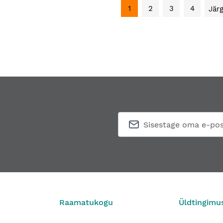
1
2
3
4
Jär
Raamatukogu
Üldtingimu