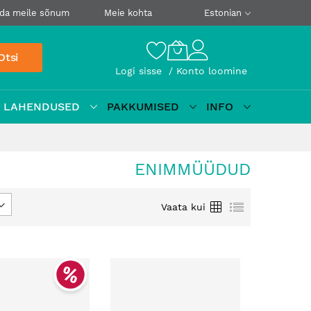
da meile sõnum
Meie kohta
Estonian
Otsi
Logi sisse
Konto loomine
D LAHENDUSED
PAKKUMISED
INFO
ENIMMÜÜDUD
Ruudustik
Loetelu
Vaata kui