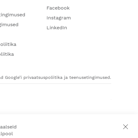
Facebook
tingimused
Instagram
gimused
LinkedIn
oliitika
liitika
d Google’i privaatsuspoliitika ja teenusetingimused.
aalseid
llpool