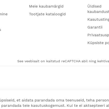
Meie kaubamärgid
Üldised
kaubandus
mine
Tootjate kataloogid
Kasutustin
Garantii
s
Privaatsusp
Küpsiste po
See veebisait on kaitstud reCAPTCHA abil ning kehtiva
psiseid, et aidata parandada oma teenuseid, teha person
 parandada teie kasutuskogemust. Kui te ei aktsepteeri a