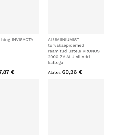
 hing INVISACTA
ALUMIINIUMIST
turvakäepidemed
raamitud ustele KRONOS
2000 ZA ALU silindri
kattega
7,87 €
60,26 €
Alates