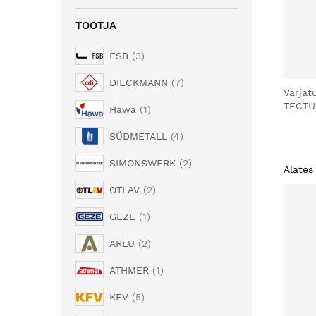
TOOTJA
FSB
3
DIECKMANN
7
Varjat
TECTU
Hawa
1
SÜDMETALL
4
SIMONSWERK
2
Alates
OTLAV
2
GEZE
1
ARLU
2
ATHMER
1
KFV
5