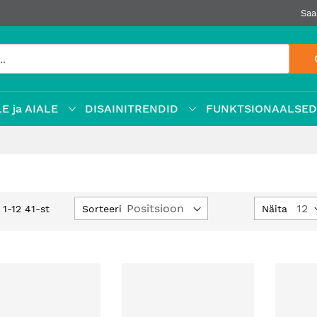
Saa
E ja AIALE
DISAINITRENDID
FUNKTSIONAALSE
Määra
Sorteeri
Näita
d
1
-
12
41
-st
kahanev
suund