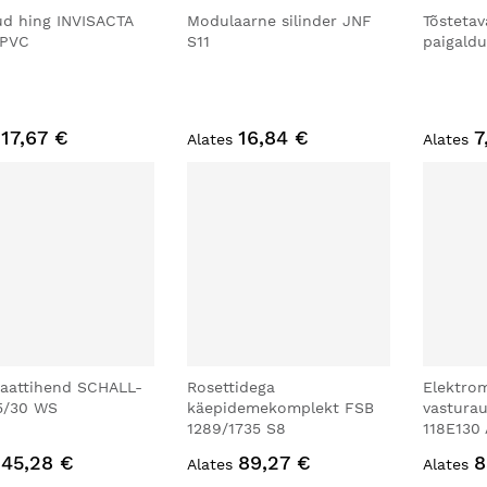
ud hing INVISACTA
Modulaarne silinder JNF
Tõsteta
 PVC
S11
paigald
17,67 €
16,84 €
7
Alates
Alates
aattihend SCHALL-
Rosettidega
Elektrom
5/30 WS
käepidemekomplekt FSB
vastura
1289/1735 S8
118E130 
45,28 €
89,27 €
8
Alates
Alates