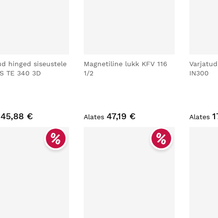
ud hinged siseustele
Magnetiline lukk KFV 116
Varjatud
S TE 340 3D
1/2
IN300
45,88 €
47,19 €
1
Alates
Alates