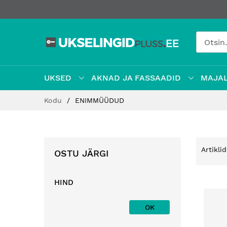
UKSED
AKNAD JA FASSAADID
MAJAL
Jätke
Kodu
ENIMMÜÜDUD
sisu
juurde
Artikli
OSTU JÄRGI
HIND
OK