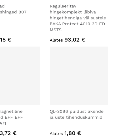
vad
Reguleeritav
ushinged 807
hingekomplekt läbiva
hingetihendiga välisustele
BAKA Protect 4010 3D FD
MSTS
,15 €
93,02 €
Alates
agnetiline
QL-3096 puidust akende
ud EFF EFF
ja uste tihenduskummid
A71
3,72 €
1,80 €
Alates